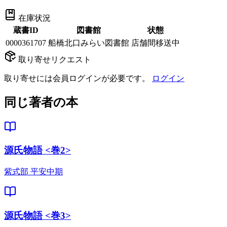
在庫状況
蔵書ID
図書館
状態
0000361707
船橋北口みらい図書館
店舗間移送中
取り寄せリクエスト
取り寄せには会員ログインが必要です。
ログイン
同じ著者の本
源氏物語 <巻2>
紫式部 平安中期
源氏物語 <巻3>