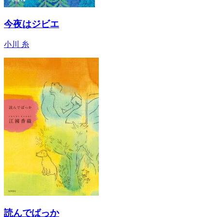
今夜はジビエ
小川 糸
読んでばっか