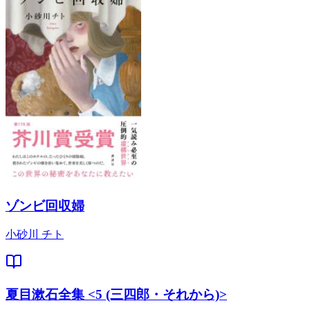
ゾンビ回収婦
小砂川 チト
夏目漱石全集 <5 (三四郎・それから)>