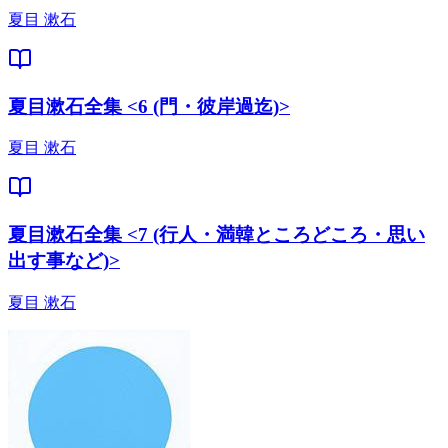
夏目 漱石
夏目漱石全集 <6 (門・彼岸過迄)>
夏目 漱石
夏目漱石全集 <7 (行人・満韓ところどころ・思い
出す事など)>
夏目 漱石