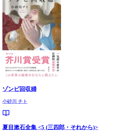
ゾンビ回収婦
小砂川 チト
夏目漱石全集 <5 (三四郎・それから)>