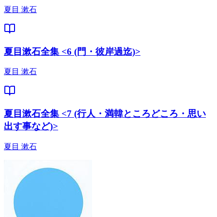
夏目 漱石
夏目漱石全集 <6 (門・彼岸過迄)>
夏目 漱石
夏目漱石全集 <7 (行人・満韓ところどころ・思い
出す事など)>
夏目 漱石