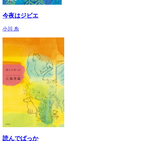
今夜はジビエ
小川 糸
読んでばっか