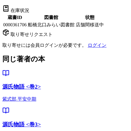
在庫状況
蔵書ID
図書館
状態
0000361706
船橋北口みらい図書館
店舗間移送中
取り寄せリクエスト
取り寄せには会員ログインが必要です。
ログイン
同じ著者の本
源氏物語 <巻2>
紫式部 平安中期
源氏物語 <巻3>