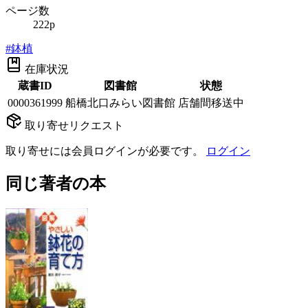
ページ数
222p
#
鉢植
在庫状況
蔵書ID
図書館
状態
0000361999
船橋北口みらい図書館
店舗間移送中
取り寄せリクエスト
取り寄せには会員ログインが必要です。
ログイン
同じ著者の本