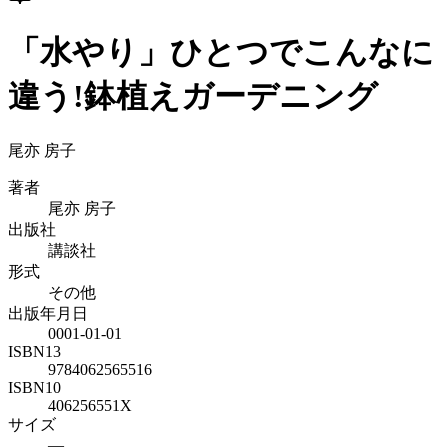
「水やり」ひとつでこんなに
違う!鉢植えガーデニング
尾亦 房子
著者
尾亦 房子
出版社
講談社
形式
その他
出版年月日
0001-01-01
ISBN13
9784062565516
ISBN10
406256551X
サイズ
—