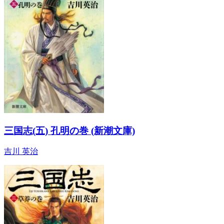
三国志(五) 孔明の巻 (新潮文庫)
吉川 英治