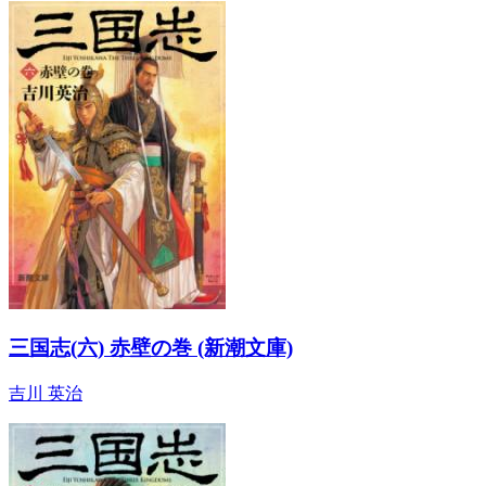
三国志(六) 赤壁の巻 (新潮文庫)
吉川 英治