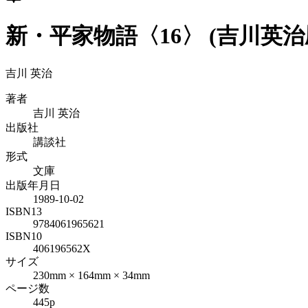
新・平家物語〈16〉 (吉川英
吉川 英治
著者
吉川 英治
出版社
講談社
形式
文庫
出版年月日
1989-10-02
ISBN13
9784061965621
ISBN10
406196562X
サイズ
230mm × 164mm × 34mm
ページ数
445p