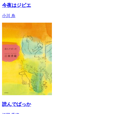
今夜はジビエ
小川 糸
読んでばっか