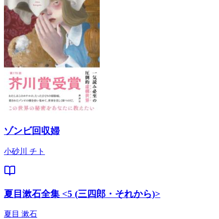
ゾンビ回収婦
小砂川 チト
夏目漱石全集 <5 (三四郎・それから)>
夏目 漱石