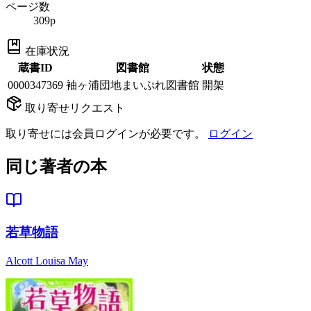
ページ数
309p
在庫状況
蔵書ID
図書館
状態
0000347369
袖ヶ浦団地まいぷれ図書館
開架
取り寄せリクエスト
取り寄せには会員ログインが必要です。
ログイン
同じ著者の本
若草物語
Alcott Louisa May