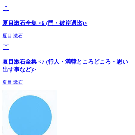
夏目漱石全集 <6 (門・彼岸過迄)>
夏目 漱石
夏目漱石全集 <7 (行人・満韓ところどころ・思い
出す事など)>
夏目 漱石