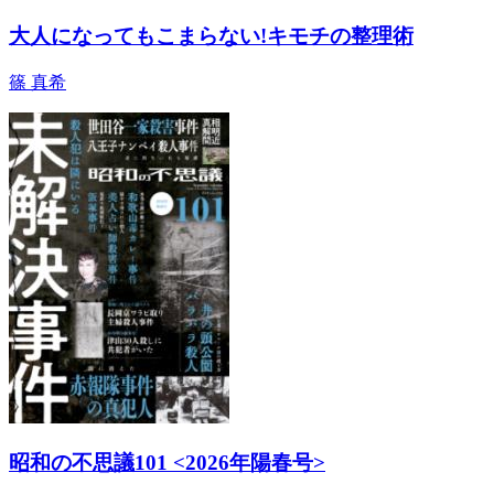
大人になってもこまらない!キモチの整理術
篠 真希
昭和の不思議101 <2026年陽春号>