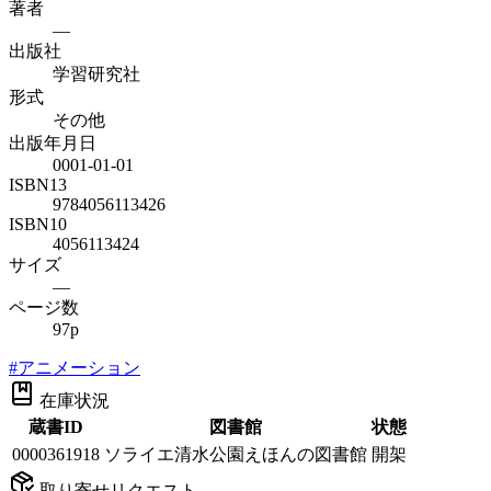
著者
—
出版社
学習研究社
形式
その他
出版年月日
0001-01-01
ISBN13
9784056113426
ISBN10
4056113424
サイズ
—
ページ数
97p
#
アニメーション
在庫状況
蔵書ID
図書館
状態
0000361918
ソライエ清水公園えほんの図書館
開架
取り寄せリクエスト