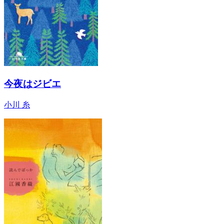
今夜はジビエ
小川 糸