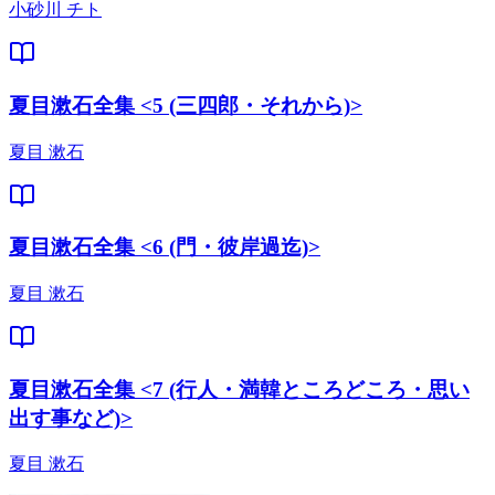
小砂川 チト
夏目漱石全集 <5 (三四郎・それから)>
夏目 漱石
夏目漱石全集 <6 (門・彼岸過迄)>
夏目 漱石
夏目漱石全集 <7 (行人・満韓ところどころ・思い
出す事など)>
夏目 漱石