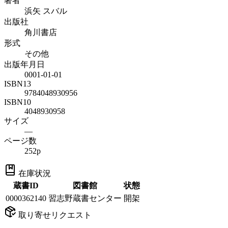
著者
浜矢 スバル
出版社
角川書店
形式
その他
出版年月日
0001-01-01
ISBN13
9784048930956
ISBN10
4048930958
サイズ
—
ページ数
252p
在庫状況
蔵書ID
図書館
状態
0000362140
習志野蔵書センター
開架
取り寄せリクエスト