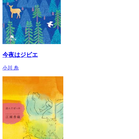
今夜はジビエ
小川 糸