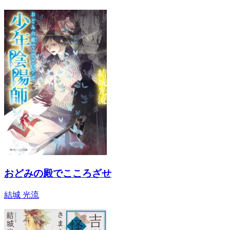
おどみの殿でこころざせ
結城 光流