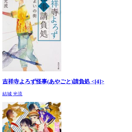
吉祥寺よろず怪事(あやごと)請負処 <[4]>
結城 光流