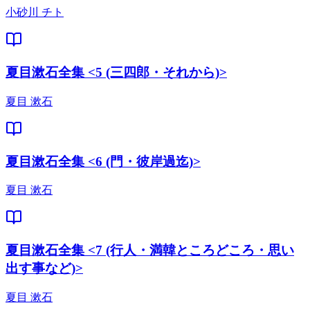
小砂川 チト
夏目漱石全集 <5 (三四郎・それから)>
夏目 漱石
夏目漱石全集 <6 (門・彼岸過迄)>
夏目 漱石
夏目漱石全集 <7 (行人・満韓ところどころ・思い
出す事など)>
夏目 漱石