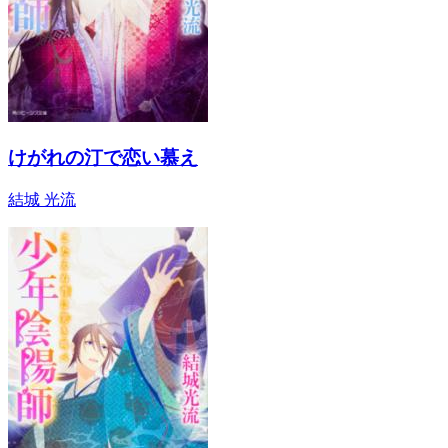
けがれの汀で恋い慕え
結城 光流