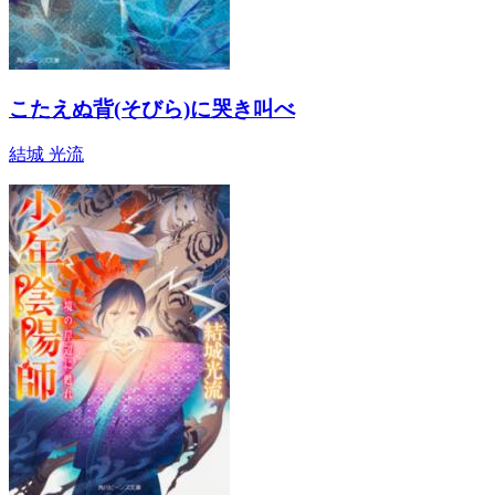
こたえぬ背(そびら)に哭き叫べ
結城 光流