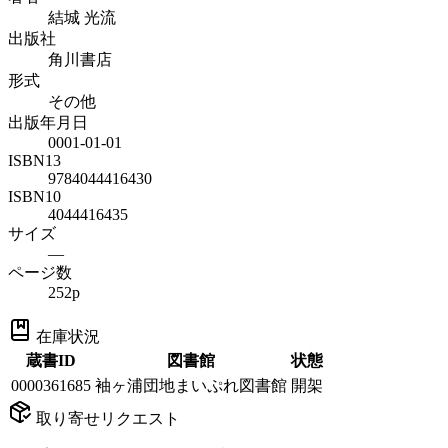
結城 光流
出版社
角川書店
形式
その他
出版年月日
0001-01-01
ISBN13
9784044416430
ISBN10
4044416435
サイズ
—
ページ数
252p
在庫状況
蔵書ID
図書館
状態
0000361685
袖ヶ浦団地まいぷれ図書館
開架
取り寄せリクエスト