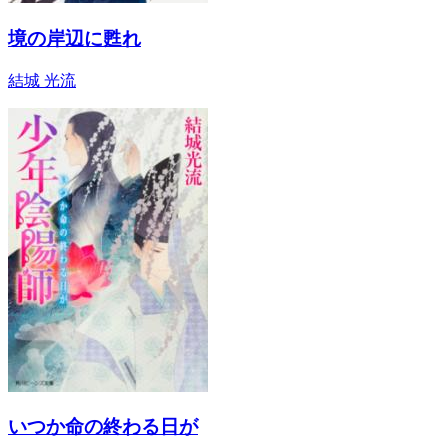
境の岸辺に甦れ
結城 光流
いつか命の終わる日が