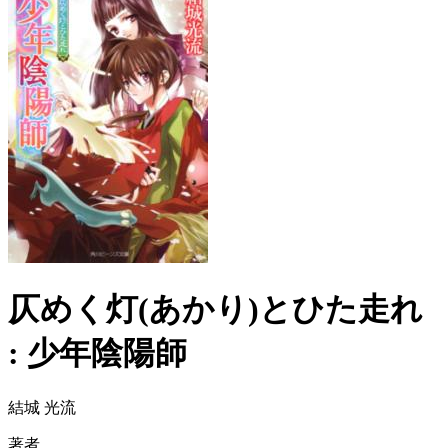
仄めく灯(あかり)とひた走れ
: 少年陰陽師
結城 光流
著者