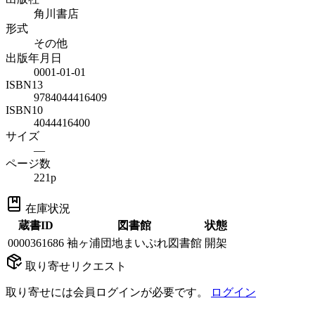
角川書店
形式
その他
出版年月日
0001-01-01
ISBN13
9784044416409
ISBN10
4044416400
サイズ
—
ページ数
221p
在庫状況
蔵書ID
図書館
状態
0000361686
袖ヶ浦団地まいぷれ図書館
開架
取り寄せリクエスト
取り寄せには会員ログインが必要です。
ログイン