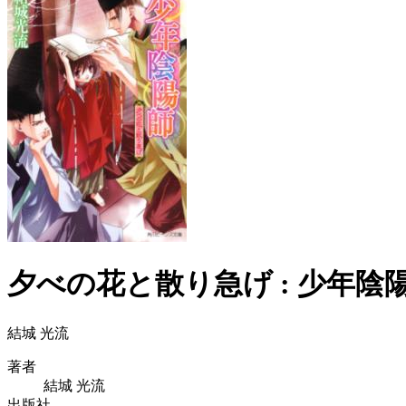
夕べの花と散り急げ : 少年陰
結城 光流
著者
結城 光流
出版社