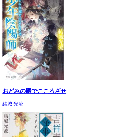
おどみの殿でこころざせ
結城 光流