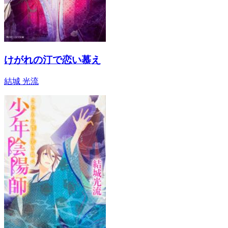
けがれの汀で恋い慕え
結城 光流