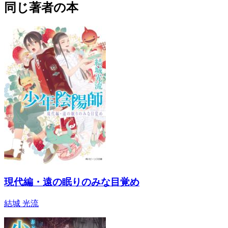
同じ著者の本
現代編・遠の眠りのみな目覚め
結城 光流