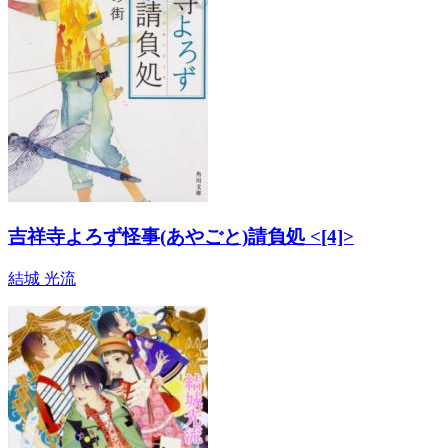
吉祥寺よろず怪事(あやごと)請負処 <[4]>
結城 光流