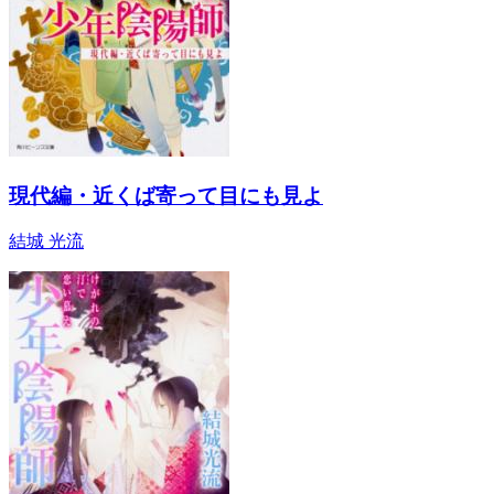
現代編・近くば寄って目にも見よ
結城 光流