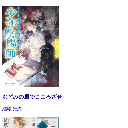
おどみの殿でこころざせ
結城 光流