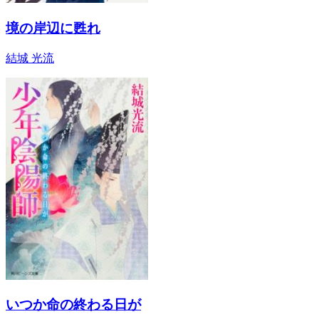
境の岸辺に甦れ
結城 光流
いつか命の終わる日が