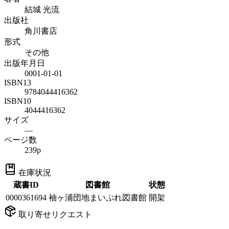
結城 光流
出版社
角川書店
形式
その他
出版年月日
0001-01-01
ISBN13
9784044416362
ISBN10
4044416362
サイズ
—
ページ数
239p
在庫状況
蔵書ID
図書館
状態
0000361694
袖ヶ浦団地まいぷれ図書館
開架
取り寄せリクエスト