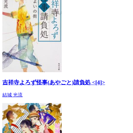
吉祥寺よろず怪事(あやごと)請負処 <[4]>
結城 光流