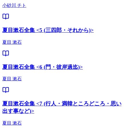
小砂川 チト
夏目漱石全集 <5 (三四郎・それから)>
夏目 漱石
夏目漱石全集 <6 (門・彼岸過迄)>
夏目 漱石
夏目漱石全集 <7 (行人・満韓ところどころ・思い
出す事など)>
夏目 漱石