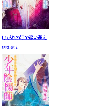
けがれの汀で恋い慕え
結城 光流