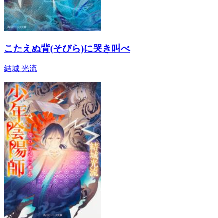
こたえぬ背(そびら)に哭き叫べ
結城 光流