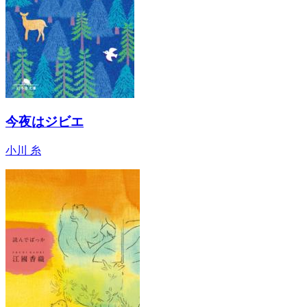
今夜はジビエ
小川 糸