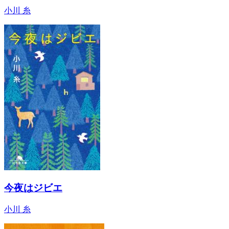
小川 糸
今夜はジビエ
小川 糸