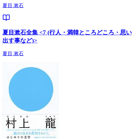
夏目 漱石
夏目漱石全集 <7 (行人・満韓ところどころ・思い
出す事など)>
夏目 漱石