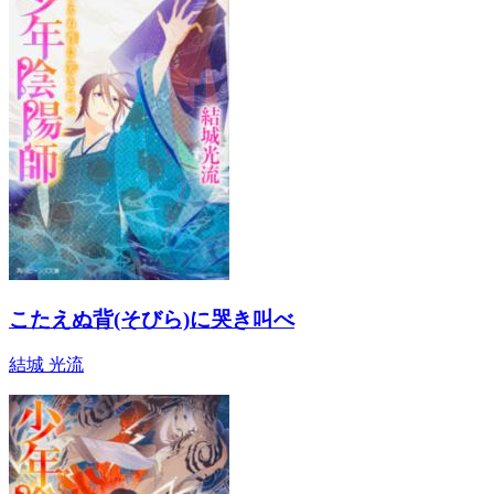
こたえぬ背(そびら)に哭き叫べ
結城 光流