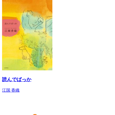
読んでばっか
江国 香織