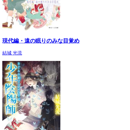
現代編・遠の眠りのみな目覚め
結城 光流