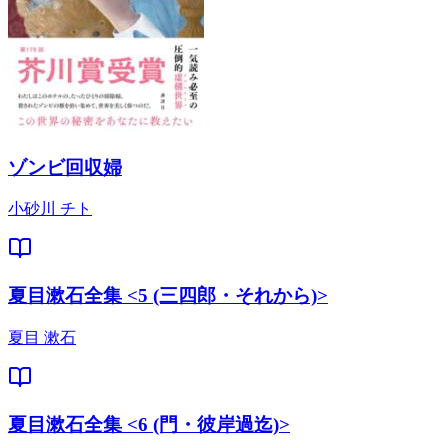
ゾンビ回収婦
小砂川 チト
夏目漱石全集 <5 (三四郎・それから)>
夏目 漱石
夏目漱石全集 <6 (門・彼岸過迄)>