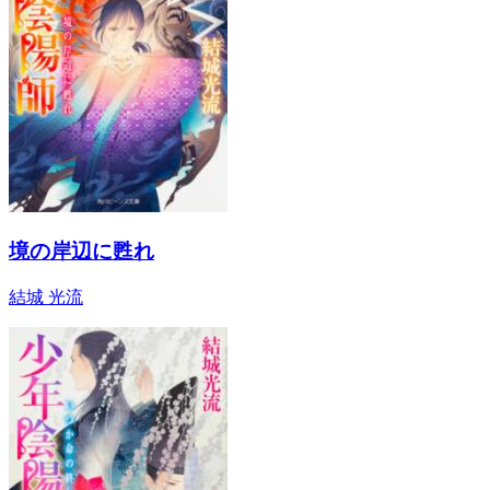
境の岸辺に甦れ
結城 光流