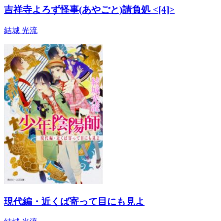
吉祥寺よろず怪事(あやごと)請負処 <[4]>
結城 光流
現代編・近くば寄って目にも見よ