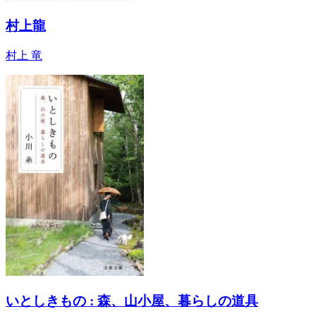
村上龍
村上 竜
いとしきもの : 森、山小屋、暮らしの道具