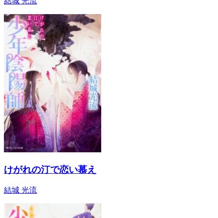
結城 光流
けがれの汀で恋い慕え
結城 光流