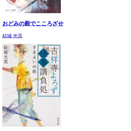
おどみの殿でこころざせ
結城 光流