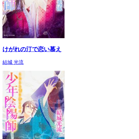
けがれの汀で恋い慕え
結城 光流