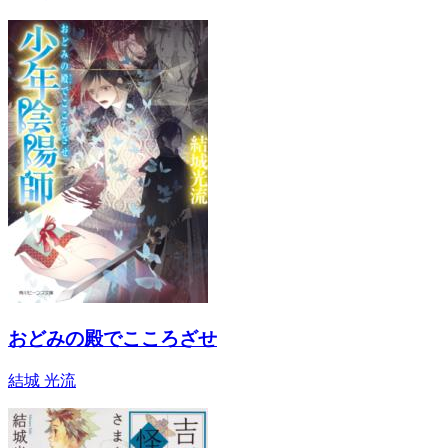
おどみの殿でこころざせ
結城 光流