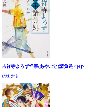
吉祥寺よろず怪事(あやごと)請負処 <[4]>
結城 光流