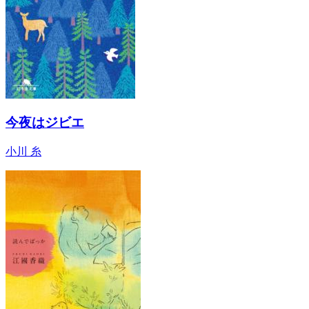
今夜はジビエ
小川 糸