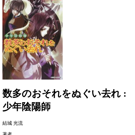
数多のおそれをぬぐい去れ :
少年陰陽師
結城 光流
著者