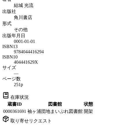
結城 光流
出版社
角川書店
形式
その他
出版年月日
0001-01-01
ISBN13
9784044416294
ISBN10
404441629X
サイズ
—
ページ数
251p
在庫状況
蔵書ID
図書館
状態
0000361691
袖ヶ浦団地まいぷれ図書館
開架
取り寄せリクエスト