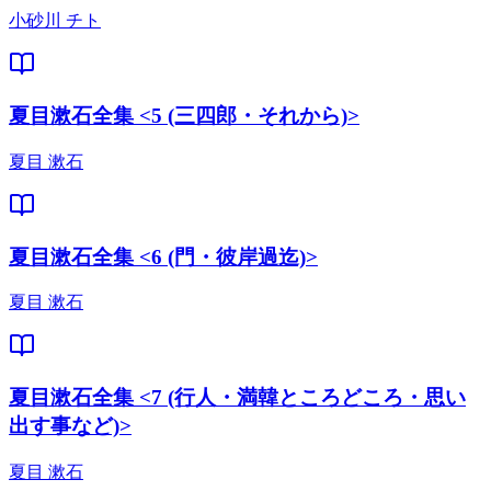
小砂川 チト
夏目漱石全集 <5 (三四郎・それから)>
夏目 漱石
夏目漱石全集 <6 (門・彼岸過迄)>
夏目 漱石
夏目漱石全集 <7 (行人・満韓ところどころ・思い
出す事など)>
夏目 漱石