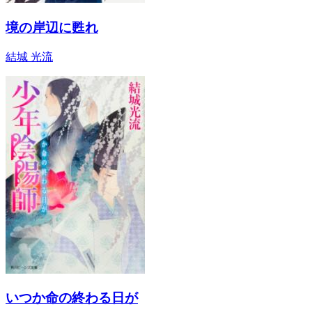
境の岸辺に甦れ
結城 光流
いつか命の終わる日が