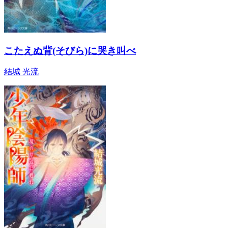
こたえぬ背(そびら)に哭き叫べ
結城 光流