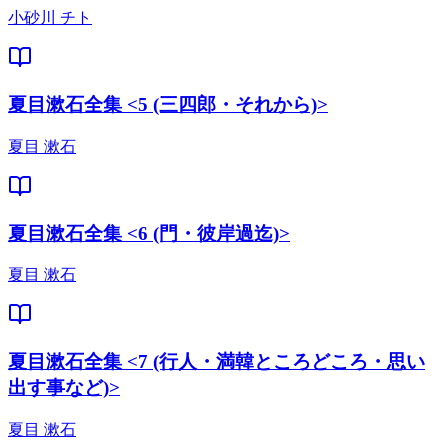
小砂川 チト
夏目漱石全集 <5 (三四郎・それから)>
夏目 漱石
夏目漱石全集 <6 (門・彼岸過迄)>
夏目 漱石
夏目漱石全集 <7 (行人・満韓ところどころ・思い
出す事など)>
夏目 漱石