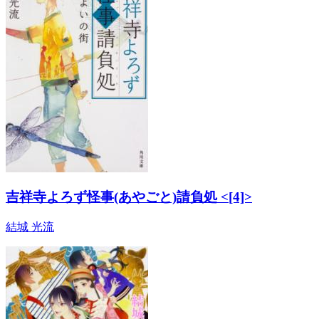
吉祥寺よろず怪事(あやごと)請負処 <[4]>
結城 光流