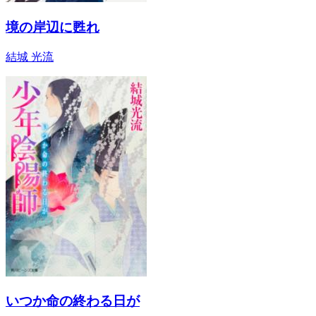
境の岸辺に甦れ
結城 光流
いつか命の終わる日が