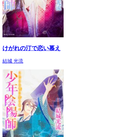
けがれの汀で恋い慕え
結城 光流