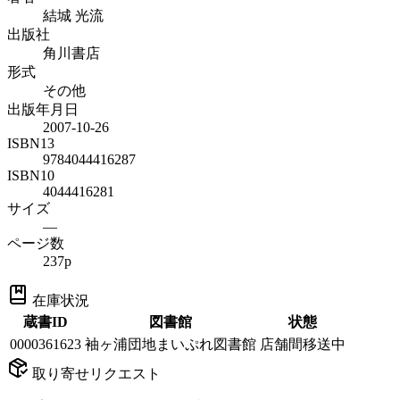
結城 光流
出版社
角川書店
形式
その他
出版年月日
2007-10-26
ISBN13
9784044416287
ISBN10
4044416281
サイズ
—
ページ数
237p
在庫状況
蔵書ID
図書館
状態
0000361623
袖ヶ浦団地まいぷれ図書館
店舗間移送中
取り寄せリクエスト