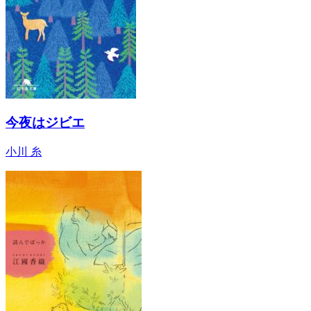
今夜はジビエ
小川 糸