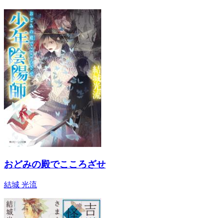
おどみの殿でこころざせ
結城 光流