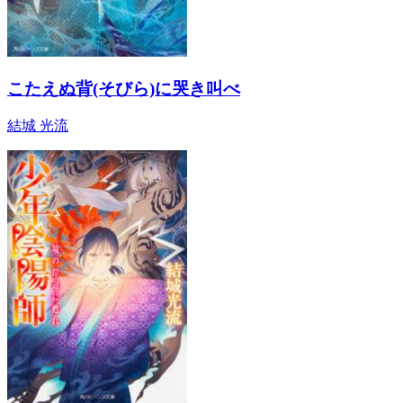
こたえぬ背(そびら)に哭き叫べ
結城 光流