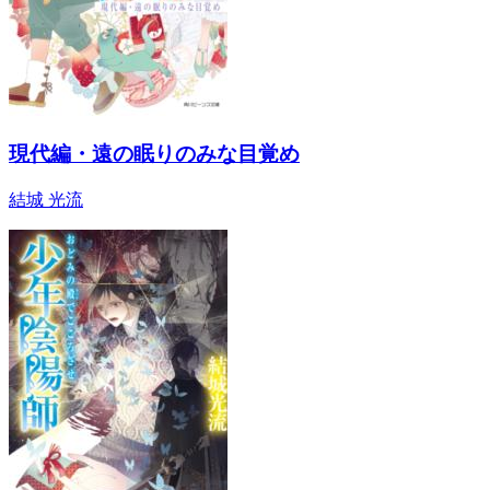
現代編・遠の眠りのみな目覚め
結城 光流