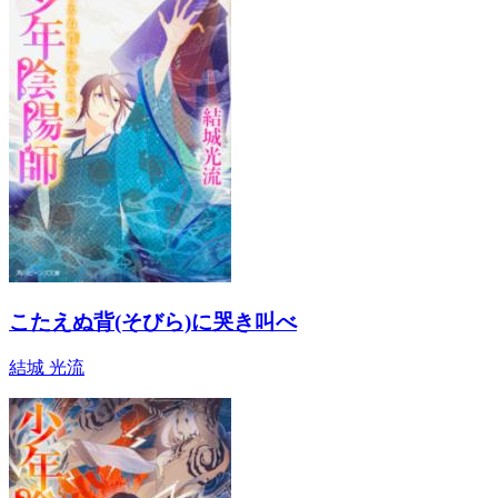
こたえぬ背(そびら)に哭き叫べ
結城 光流