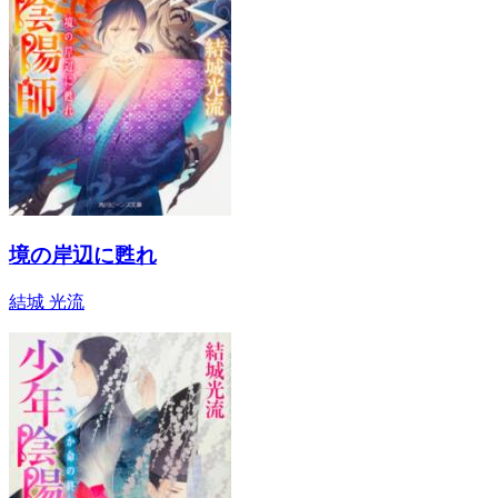
境の岸辺に甦れ
結城 光流