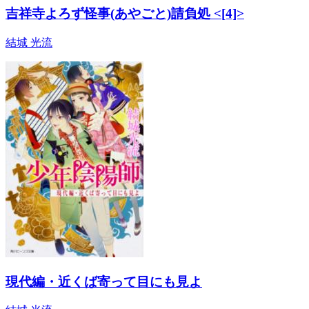
吉祥寺よろず怪事(あやごと)請負処 <[4]>
結城 光流
現代編・近くば寄って目にも見よ