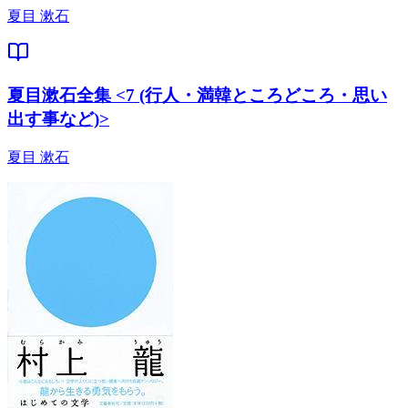
夏目 漱石
夏目漱石全集 <7 (行人・満韓ところどころ・思い
出す事など)>
夏目 漱石