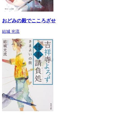
おどみの殿でこころざせ
結城 光流