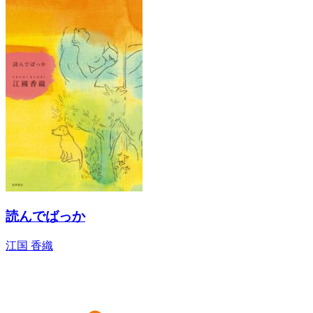
読んでばっか
江国 香織