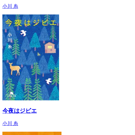
小川 糸
今夜はジビエ
小川 糸