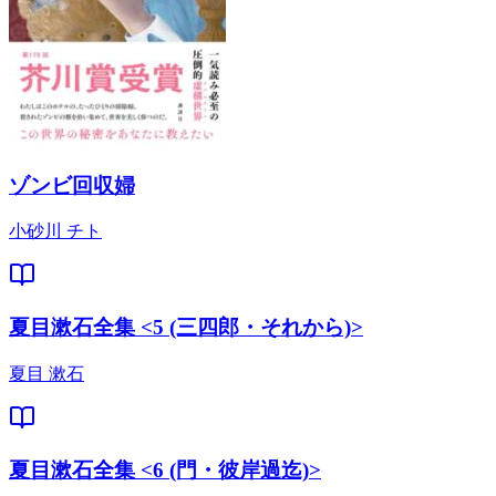
ゾンビ回収婦
小砂川 チト
夏目漱石全集 <5 (三四郎・それから)>
夏目 漱石
夏目漱石全集 <6 (門・彼岸過迄)>