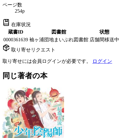
ページ数
254p
在庫状況
蔵書ID
図書館
状態
0000361639
袖ヶ浦団地まいぷれ図書館
店舗間移送中
取り寄せリクエスト
取り寄せには会員ログインが必要です。
ログイン
同じ著者の本