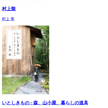
村上龍
村上 竜
いとしきもの : 森、山小屋、暮らしの道具