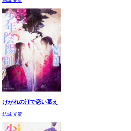
結城 光流
けがれの汀で恋い慕え
結城 光流