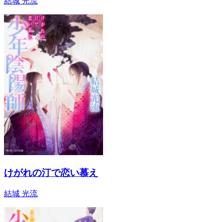
結城 光流
けがれの汀で恋い慕え
結城 光流