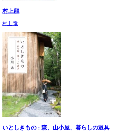
村上龍
村上 竜
いとしきもの : 森、山小屋、暮らしの道具