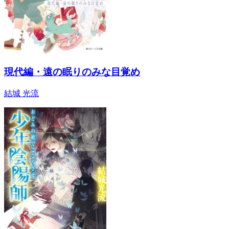
現代編・遠の眠りのみな目覚め
結城 光流