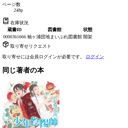
ページ数
248p
在庫状況
蔵書ID
図書館
状態
0000361666
袖ヶ浦団地まいぷれ図書館
開架
取り寄せリクエスト
取り寄せには会員ログインが必要です。
ログイン
同じ著者の本