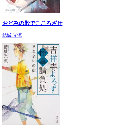
おどみの殿でこころざせ
結城 光流