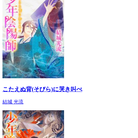
こたえぬ背(そびら)に哭き叫べ
結城 光流