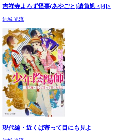
吉祥寺よろず怪事(あやごと)請負処 <[4]>
結城 光流
現代編・近くば寄って目にも見よ