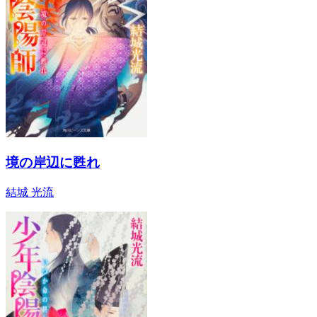
境の岸辺に甦れ
結城 光流