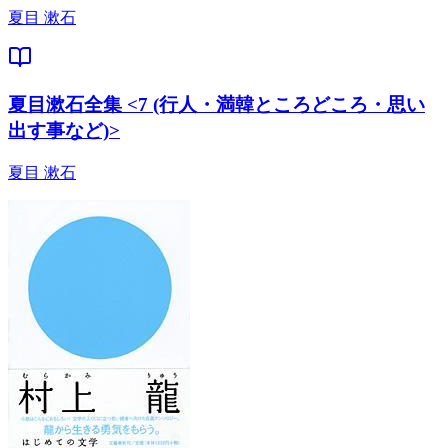
夏目 漱石
夏目漱石全集 <7 (行人・満韓ところどころ・思い
出す事など)>
夏目 漱石