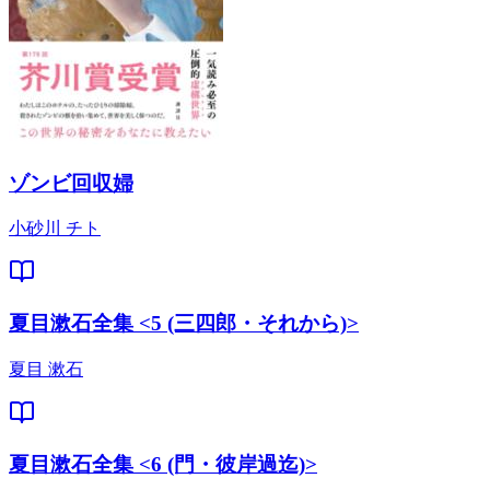
ゾンビ回収婦
小砂川 チト
夏目漱石全集 <5 (三四郎・それから)>
夏目 漱石
夏目漱石全集 <6 (門・彼岸過迄)>