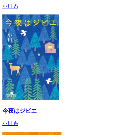
小川 糸
今夜はジビエ
小川 糸