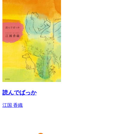
読んでばっか
江国 香織