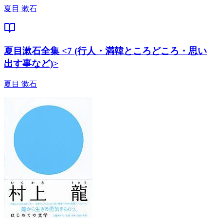
夏目 漱石
夏目漱石全集 <7 (行人・満韓ところどころ・思い
出す事など)>
夏目 漱石