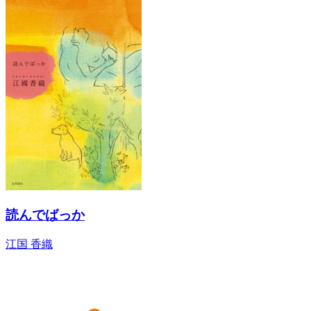
読んでばっか
江国 香織