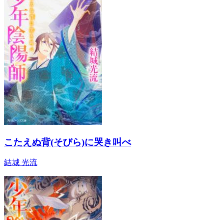
こたえぬ背(そびら)に哭き叫べ
結城 光流