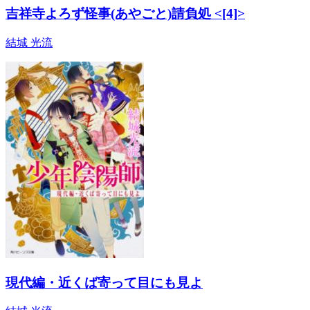
吉祥寺よろず怪事(あやごと)請負処 <[4]>
結城 光流
現代編・近くば寄って目にも見よ