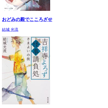
おどみの殿でこころざせ
結城 光流