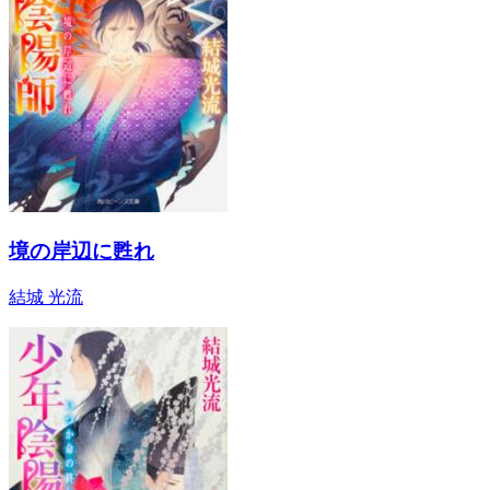
境の岸辺に甦れ
結城 光流