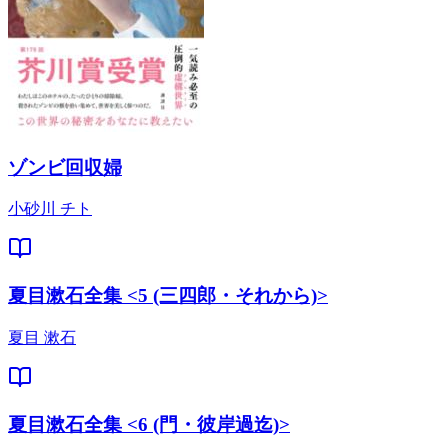
ゾンビ回収婦
小砂川 チト
夏目漱石全集 <5 (三四郎・それから)>
夏目 漱石
夏目漱石全集 <6 (門・彼岸過迄)>