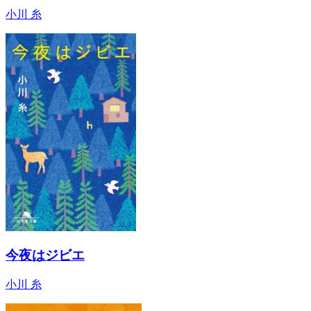
小川 糸
今夜はジビエ
小川 糸