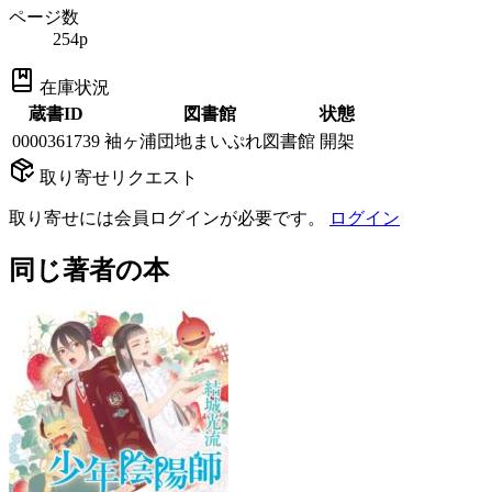
ページ数
254p
在庫状況
蔵書ID
図書館
状態
0000361739
袖ヶ浦団地まいぷれ図書館
開架
取り寄せリクエスト
取り寄せには会員ログインが必要です。
ログイン
同じ著者の本