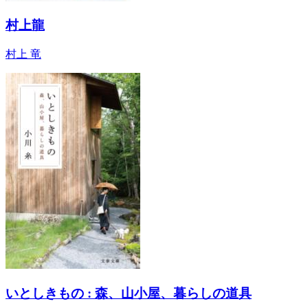
村上龍
村上 竜
いとしきもの : 森、山小屋、暮らしの道具