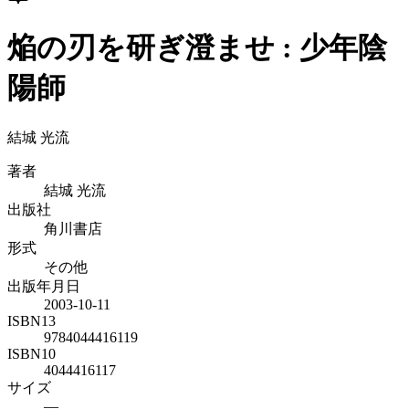
焔の刃を研ぎ澄ませ : 少年陰
陽師
結城 光流
著者
結城 光流
出版社
角川書店
形式
その他
出版年月日
2003-10-11
ISBN13
9784044416119
ISBN10
4044416117
サイズ
—