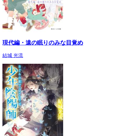
現代編・遠の眠りのみな目覚め
結城 光流