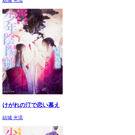
結城 光流
けがれの汀で恋い慕え
結城 光流