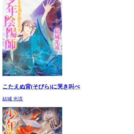
こたえぬ背(そびら)に哭き叫べ
結城 光流