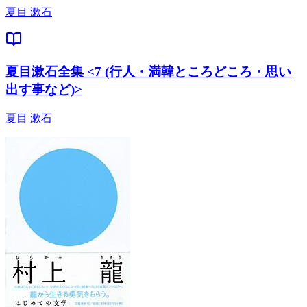
夏目 漱石
夏目漱石全集 <7 (行人・満韓ところどころ・思い
出す事など)>
夏目 漱石