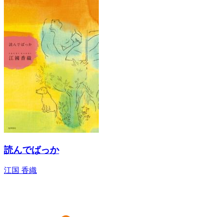
読んでばっか
江国 香織