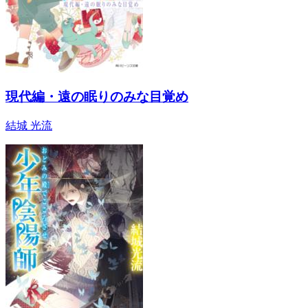
現代編・遠の眠りのみな目覚め
結城 光流