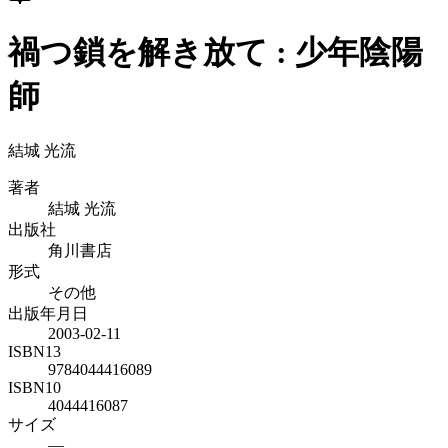
禍つ鎖を解き放て : 少年陰陽
師
結城 光流
著者
結城 光流
出版社
角川書店
形式
その他
出版年月日
2003-02-11
ISBN13
9784044416089
ISBN10
4044416087
サイズ
—