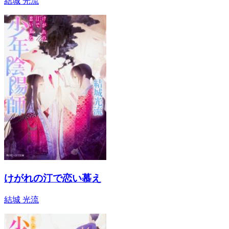
結城 光流
けがれの汀で恋い慕え
結城 光流