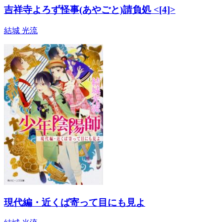
吉祥寺よろず怪事(あやごと)請負処 <[4]>
結城 光流
現代編・近くば寄って目にも見よ