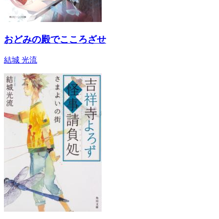
おどみの殿でこころざせ
結城 光流