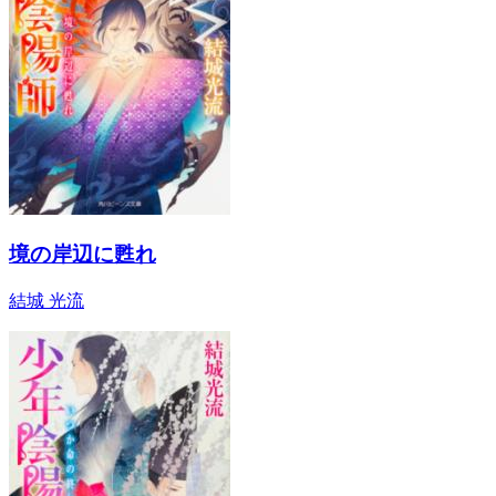
境の岸辺に甦れ
結城 光流