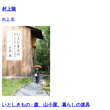
村上龍
村上 竜
いとしきもの : 森、山小屋、暮らしの道具