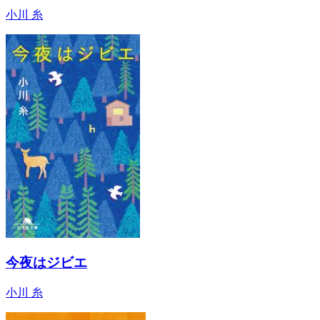
小川 糸
今夜はジビエ
小川 糸