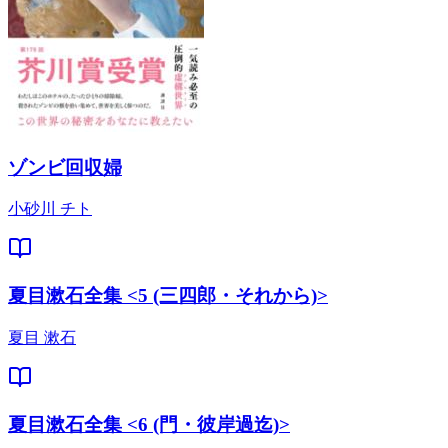
ゾンビ回収婦
小砂川 チト
夏目漱石全集 <5 (三四郎・それから)>
夏目 漱石
夏目漱石全集 <6 (門・彼岸過迄)>