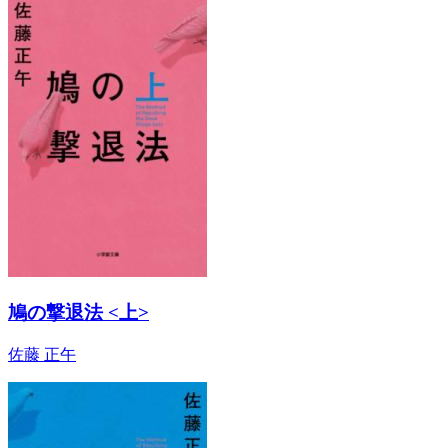
鳩の撃退法 <上>
佐藤 正午