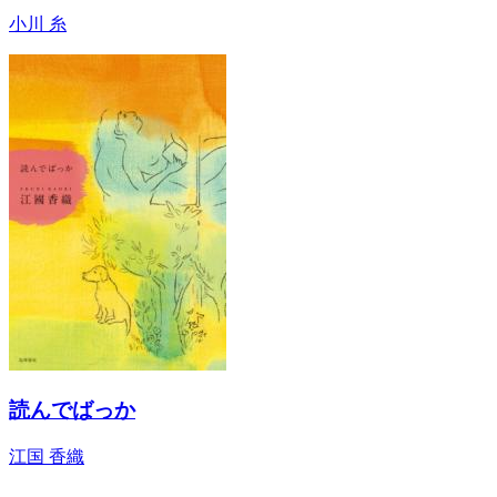
小川 糸
読んでばっか
江国 香織