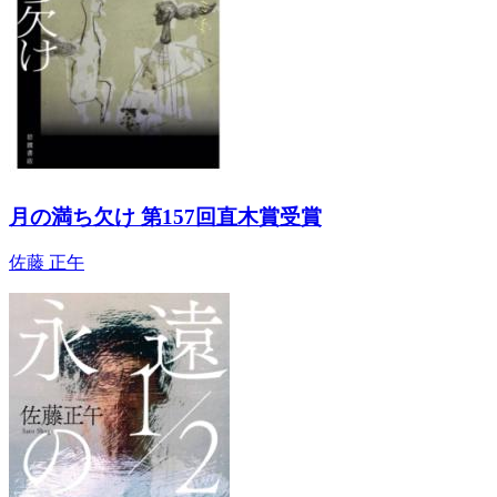
月の満ち欠け 第157回直木賞受賞
佐藤 正午