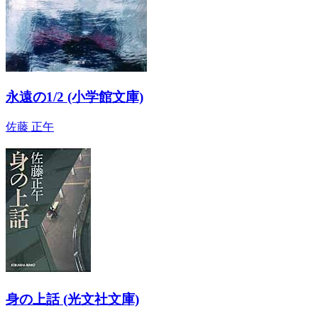
永遠の1/2 (小学館文庫)
佐藤 正午
身の上話 (光文社文庫)