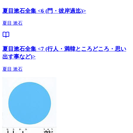
夏目漱石全集 <6 (門・彼岸過迄)>
夏目 漱石
夏目漱石全集 <7 (行人・満韓ところどころ・思い
出す事など)>
夏目 漱石