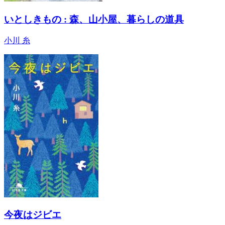
いとしきもの : 森、山小屋、暮らしの道具
小川 糸
今夜はジビエ