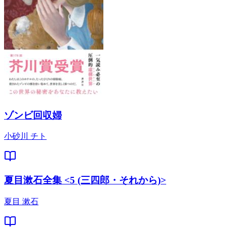
ゾンビ回収婦
小砂川 チト
夏目漱石全集 <5 (三四郎・それから)>
夏目 漱石