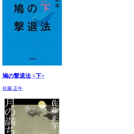
鳩の撃退法 <下>
佐藤 正午