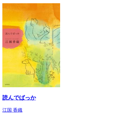
読んでばっか
江国 香織