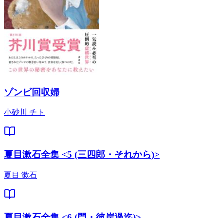
ゾンビ回収婦
小砂川 チト
夏目漱石全集 <5 (三四郎・それから)>
夏目 漱石
夏目漱石全集 <6 (門・彼岸過迄)>