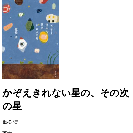
かぞえきれない星の、その次
の星
重松 清