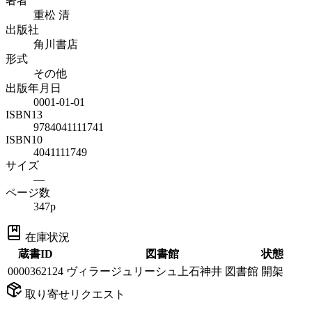
著者
重松 清
出版社
角川書店
形式
その他
出版年月日
0001-01-01
ISBN13
9784041111741
ISBN10
4041111749
サイズ
—
ページ数
347p
在庫状況
蔵書ID
図書館
状態
0000362124
ヴィラージュリーシュ上石神井 図書館
開架
取り寄せリクエスト