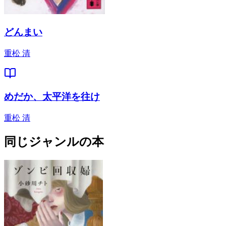
どんまい
重松 清
めだか、太平洋を往け
重松 清
同じジャンルの本