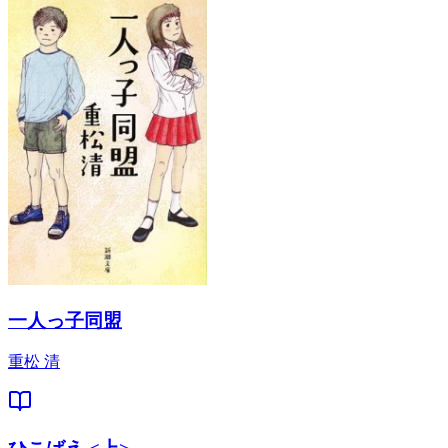
一人っ子同盟
重松 清