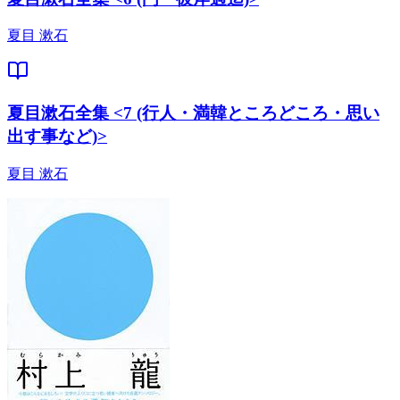
夏目 漱石
夏目漱石全集 <7 (行人・満韓ところどころ・思い
出す事など)>
夏目 漱石