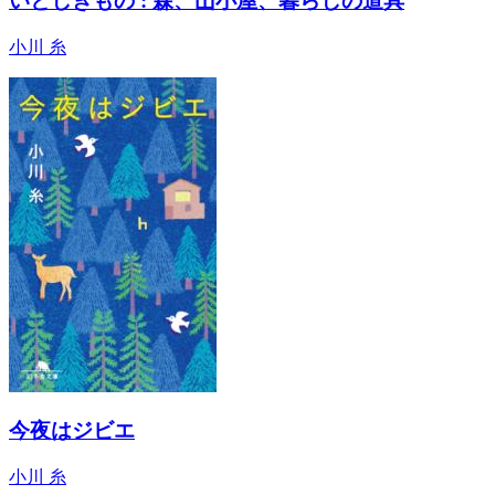
いとしきもの : 森、山小屋、暮らしの道具
小川 糸
今夜はジビエ
小川 糸