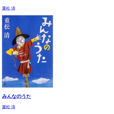
重松 清
みんなのうた
重松 清