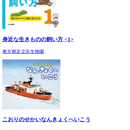
身近な生きものの飼い方 <1>
東京都足立区生物園
こおりのせかいなんきょくへいこう