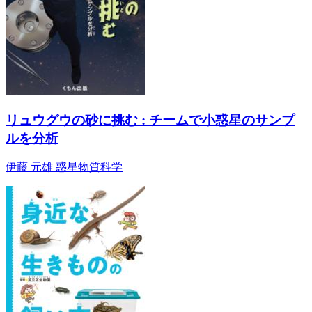
リュウグウの砂に挑む : チームで小惑星のサンプ
ルを分析
伊藤 元雄 惑星物質科学