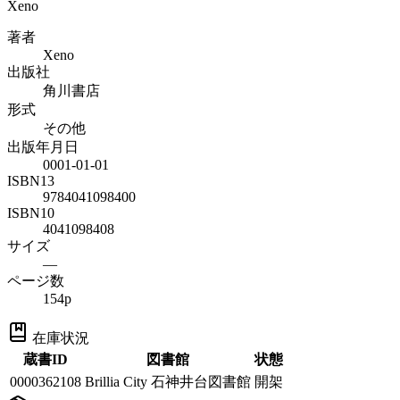
Xeno
著者
Xeno
出版社
角川書店
形式
その他
出版年月日
0001-01-01
ISBN13
9784041098400
ISBN10
4041098408
サイズ
—
ページ数
154p
在庫状況
蔵書ID
図書館
状態
0000362108
Brillia City 石神井台図書館
開架