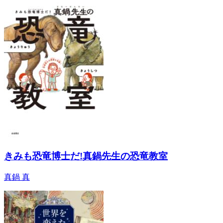
きみも恐竜博士だ!真鍋先生の恐竜教室
真鍋 真