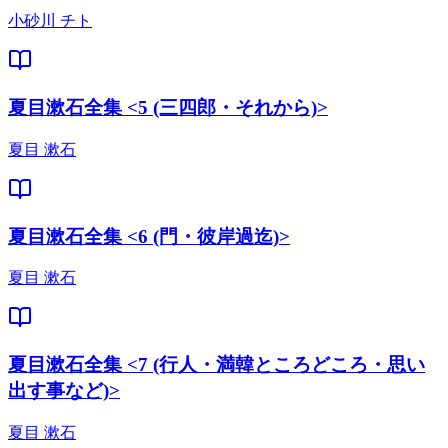
小砂川 チト
夏目漱石全集 <5 (三四郎・それから)>
夏目 漱石
夏目漱石全集 <6 (門・彼岸過迄)>
夏目 漱石
夏目漱石全集 <7 (行人・満韓ところどころ・思い
出す事など)>
夏目 漱石