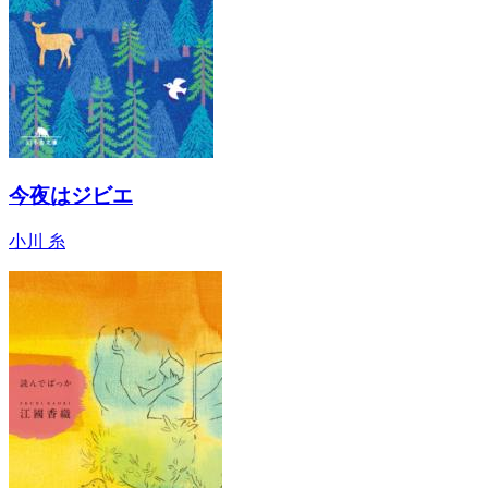
今夜はジビエ
小川 糸