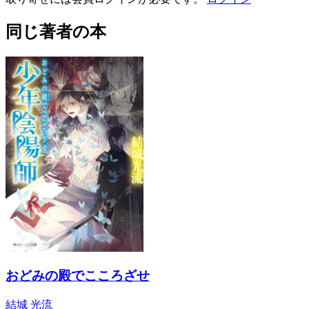
同じ著者の本
おどみの殿でこころざせ
結城 光流