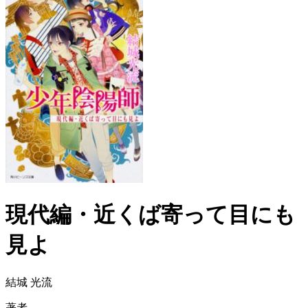
現代編・近くば寄って目にも
見よ
結城 光流
著者