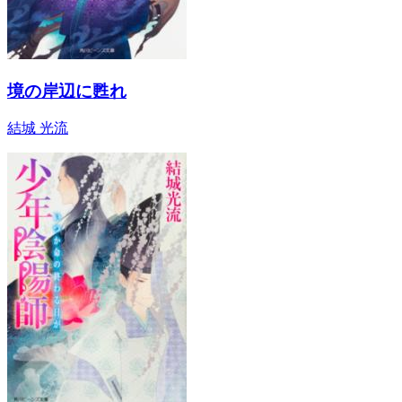
境の岸辺に甦れ
結城 光流