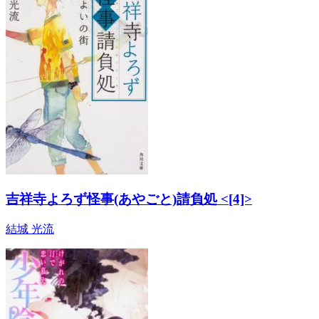
吉祥寺よろず怪事(あやごと)請負処 <[4]>
結城 光流