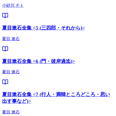
小砂川 チト
夏目漱石全集 <5 (三四郎・それから)>
夏目 漱石
夏目漱石全集 <6 (門・彼岸過迄)>
夏目 漱石
夏目漱石全集 <7 (行人・満韓ところどころ・思い
出す事など)>
夏目 漱石