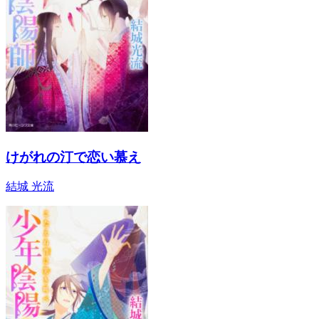
けがれの汀で恋い慕え
結城 光流