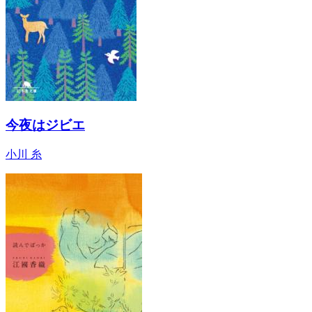
今夜はジビエ
小川 糸