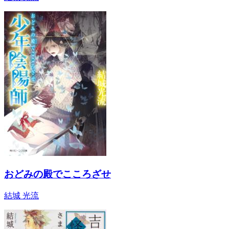
おどみの殿でこころざせ
結城 光流