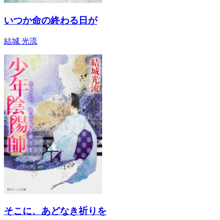
いつか命の終わる日が
結城 光流
そこに、あどなき祈りを