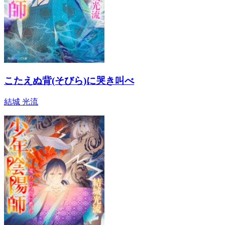
こたえぬ背(そびら)に哭き叫べ
結城 光流