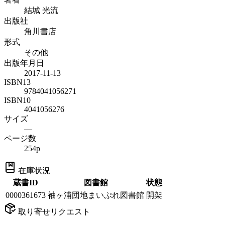
結城 光流
出版社
角川書店
形式
その他
出版年月日
2017-11-13
ISBN13
9784041056271
ISBN10
4041056276
サイズ
—
ページ数
254p
在庫状況
蔵書ID
図書館
状態
0000361673
袖ヶ浦団地まいぷれ図書館
開架
取り寄せリクエスト