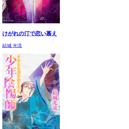
けがれの汀で恋い慕え
結城 光流