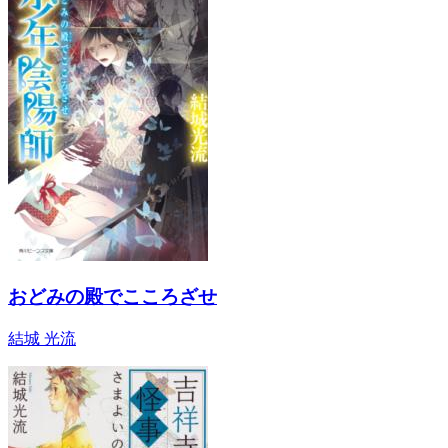
おどみの殿でこころざせ
結城 光流