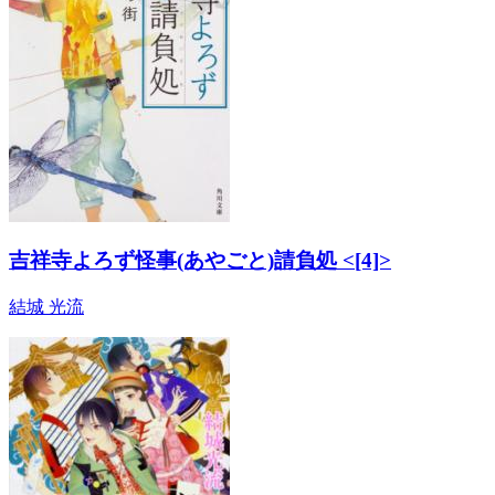
吉祥寺よろず怪事(あやごと)請負処 <[4]>
結城 光流