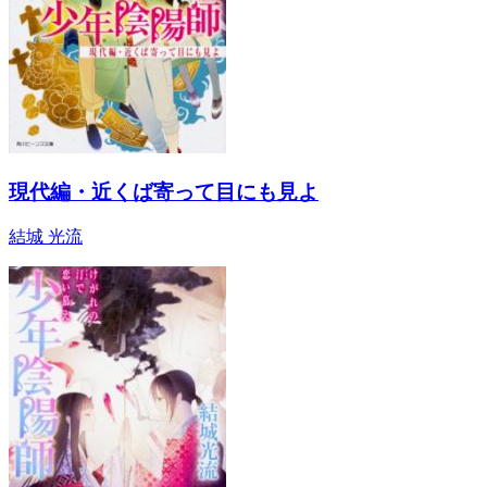
現代編・近くば寄って目にも見よ
結城 光流