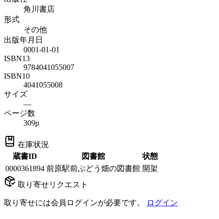
角川書店
形式
その他
出版年月日
0001-01-01
ISBN13
9784041055007
ISBN10
4041055008
サイズ
—
ページ数
309p
在庫状況
蔵書ID
図書館
状態
0000361894
前原駅前ぶどう畑の図書館
開架
取り寄せリクエスト
取り寄せには会員ログインが必要です。
ログイン