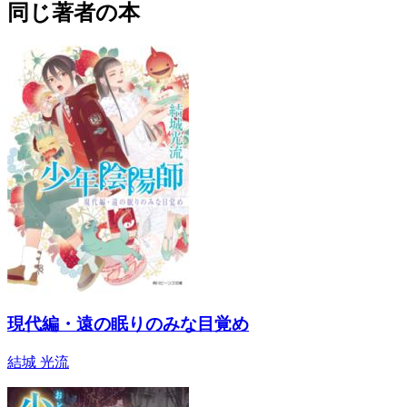
同じ著者の本
現代編・遠の眠りのみな目覚め
結城 光流