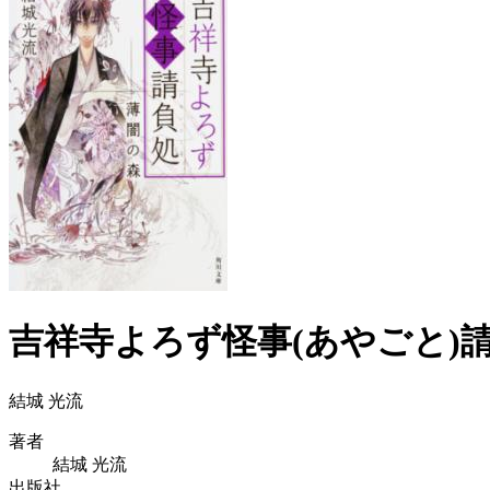
吉祥寺よろず怪事(あやごと)請負処
結城 光流
著者
結城 光流
出版社