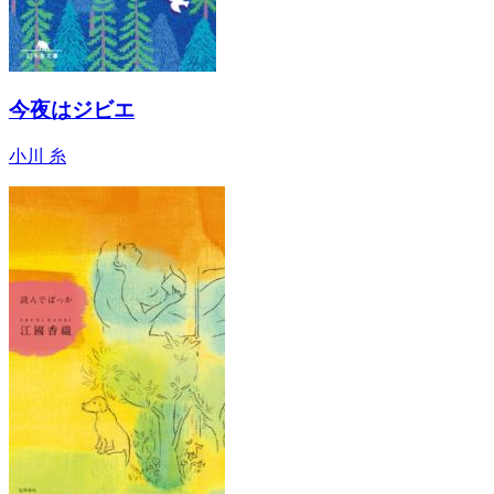
今夜はジビエ
小川 糸