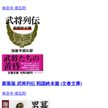
海音寺 潮五郎
新装版 武将列伝 戦国終末篇 (文春文庫)
海音寺 潮五郎