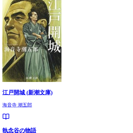
江戸開城 (新潮文庫)
海音寺 潮五郎
執念谷の物語