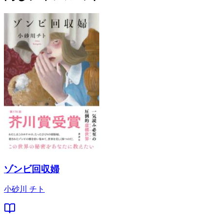
ゾンビ回収婦
小砂川 チト