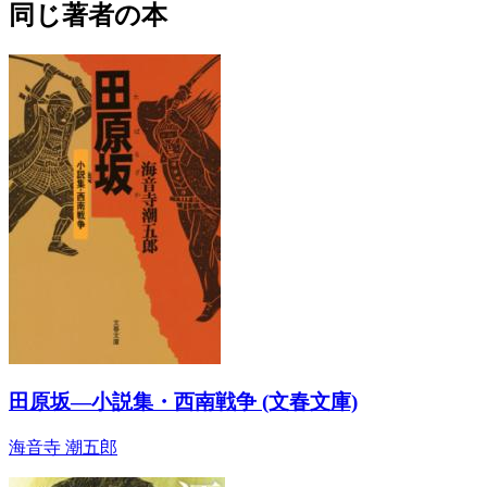
同じ著者の本
田原坂―小説集・西南戦争 (文春文庫)
海音寺 潮五郎