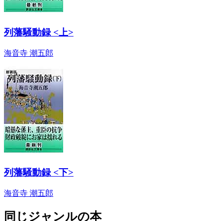
列藩騒動録 <上>
海音寺 潮五郎
列藩騒動録 <下>
海音寺 潮五郎
同じジャンルの本