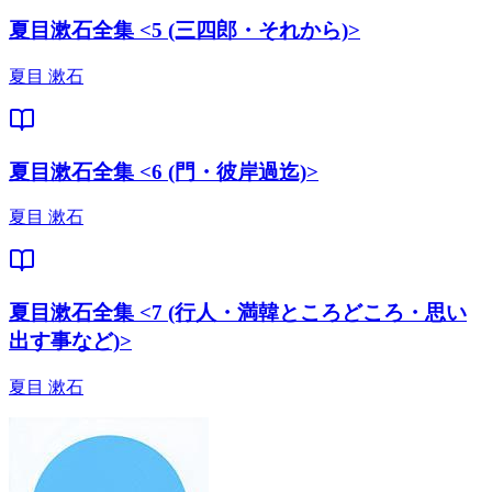
夏目漱石全集 <5 (三四郎・それから)>
夏目 漱石
夏目漱石全集 <6 (門・彼岸過迄)>
夏目 漱石
夏目漱石全集 <7 (行人・満韓ところどころ・思い
出す事など)>
夏目 漱石