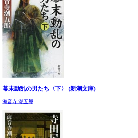
幕末動乱の男たち〈下〉 (新潮文庫)
海音寺 潮五郎