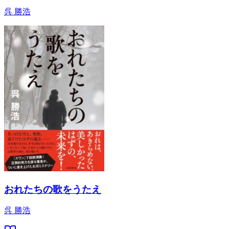
呉 勝浩
おれたちの歌をうたえ
呉 勝浩