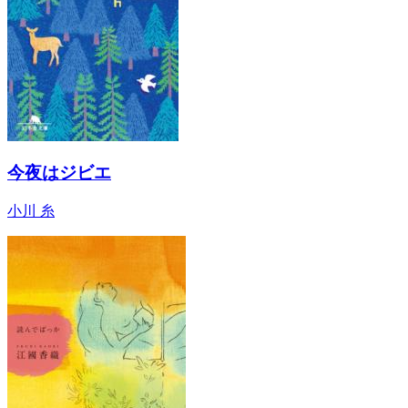
今夜はジビエ
小川 糸