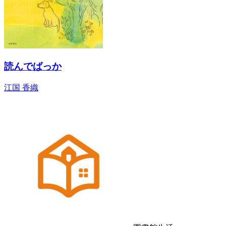
読んでばっか
江国 香織