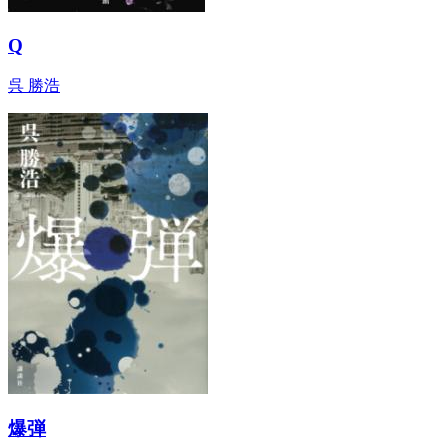
Q
呉 勝浩
爆弾