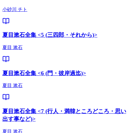
小砂川 チト
夏目漱石全集 <5 (三四郎・それから)>
夏目 漱石
夏目漱石全集 <6 (門・彼岸過迄)>
夏目 漱石
夏目漱石全集 <7 (行人・満韓ところどころ・思い
出す事など)>
夏目 漱石