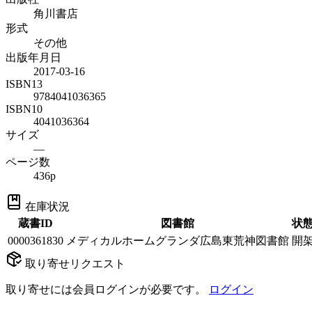
角川書店
形式
その他
出版年月日
2017-03-16
ISBN13
9784041036365
ISBN10
4041036364
サイズ
—
ページ数
436p
在庫状況
蔵書ID
図書館
状
0000361830
メディカルホームグランダ広島東荒神図書館
開
取り寄せリクエスト
取り寄せには会員ログインが必要です。
ログイン