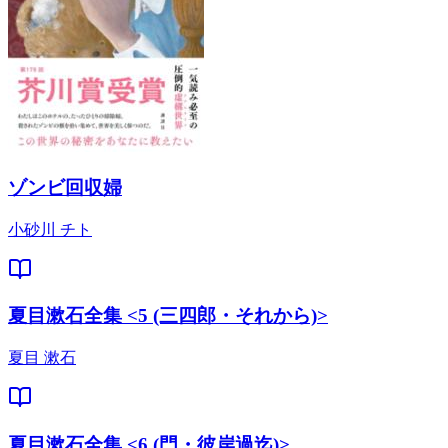
ゾンビ回収婦
小砂川 チト
夏目漱石全集 <5 (三四郎・それから)>
夏目 漱石
夏目漱石全集 <6 (門・彼岸過迄)>