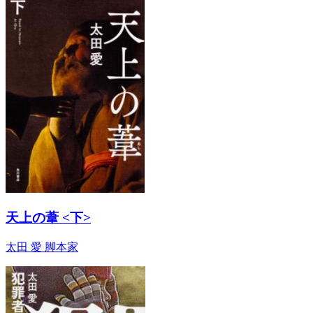
天上の葦 <下>
太田 愛 脚本家