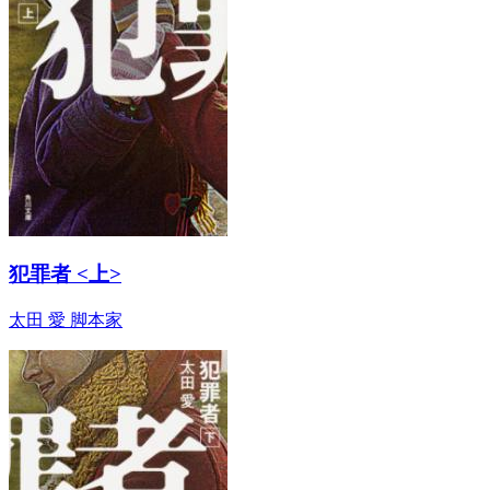
犯罪者 <上>
太田 愛 脚本家