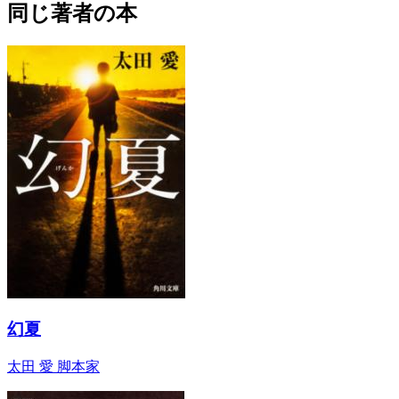
同じ著者の本
幻夏
太田 愛 脚本家