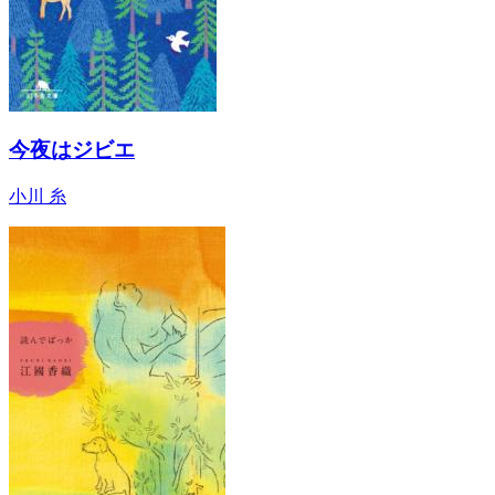
今夜はジビエ
小川 糸