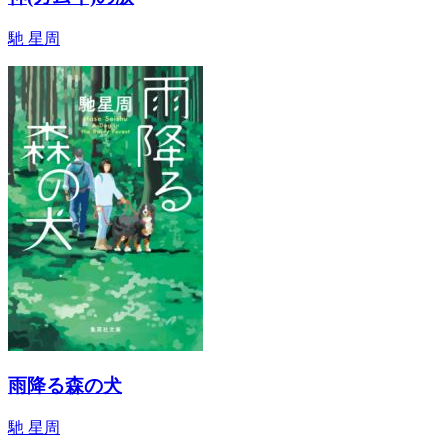
馳 星周
雨降る森の犬
馳 星周