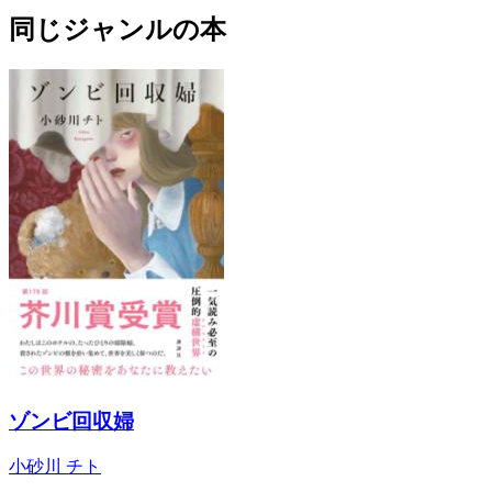
同じジャンルの本
ゾンビ回収婦
小砂川 チト