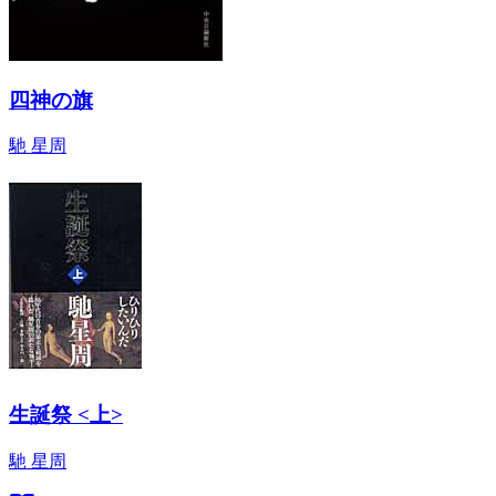
四神の旗
馳 星周
生誕祭 <上>
馳 星周