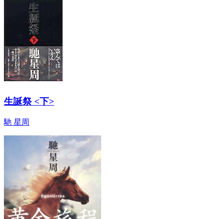
生誕祭 <下>
馳 星周