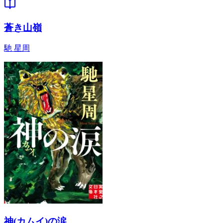
蒼き山嶺
馳 星周
神(カムイ)の涙