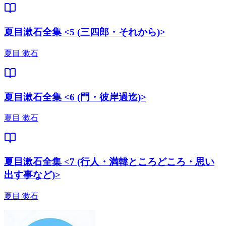
夏目漱石全集 <5 (三四郎・それから)>
夏目 漱石
夏目漱石全集 <6 (門・彼岸過迄)>
夏目 漱石
夏目漱石全集 <7 (行人・満韓ところどころ・思い
出す事など)>
夏目 漱石