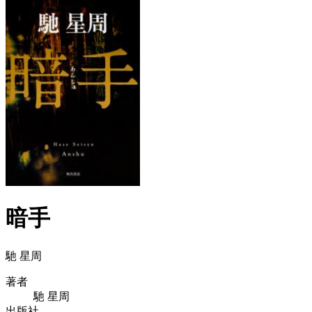
暗手
馳 星周
著者
馳 星周
出版社