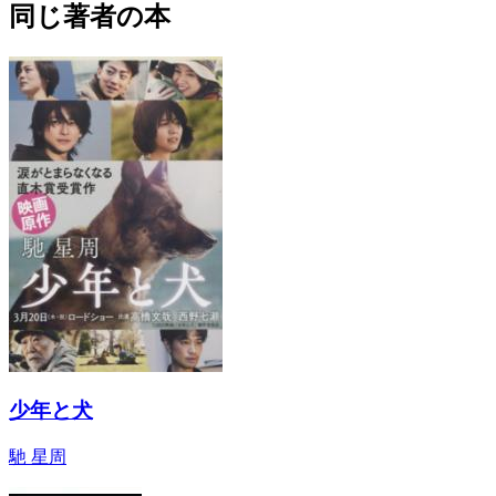
同じ著者の本
少年と犬
馳 星周