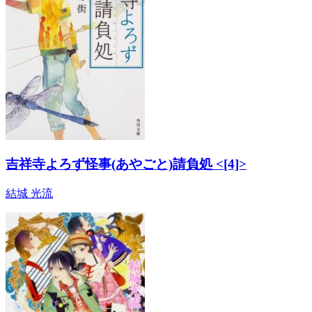
吉祥寺よろず怪事(あやごと)請負処 <[4]>
結城 光流