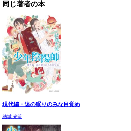
同じ著者の本
現代編・遠の眠りのみな目覚め
結城 光流