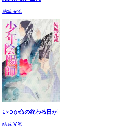
結城 光流
いつか命の終わる日が
結城 光流