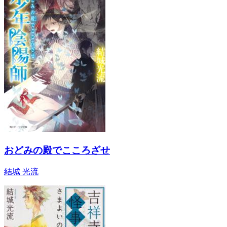
おどみの殿でこころざせ
結城 光流