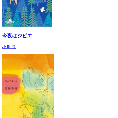
今夜はジビエ
小川 糸