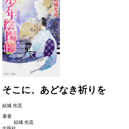
そこに、あどなき祈りを
結城 光流
著者
結城 光流
出版社