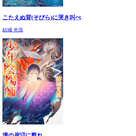
こたえぬ背(そびら)に哭き叫べ
結城 光流
境の岸辺に甦れ