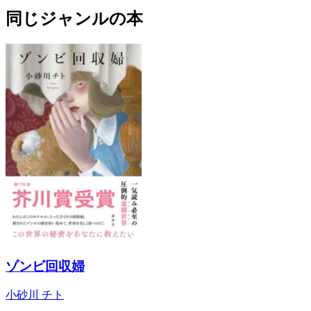
同じジャンルの本
ゾンビ回収婦
小砂川 チト