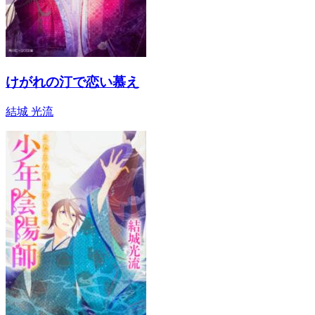
けがれの汀で恋い慕え
結城 光流