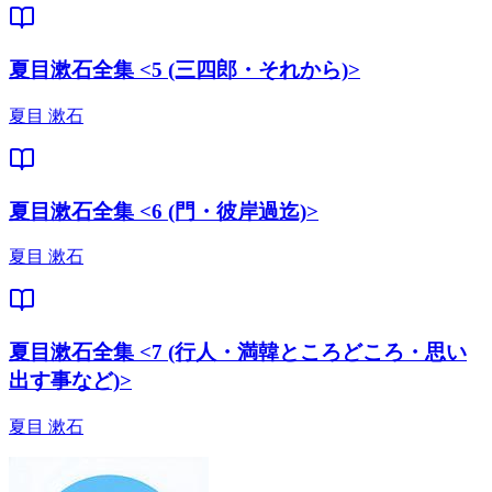
夏目漱石全集 <5 (三四郎・それから)>
夏目 漱石
夏目漱石全集 <6 (門・彼岸過迄)>
夏目 漱石
夏目漱石全集 <7 (行人・満韓ところどころ・思い
出す事など)>
夏目 漱石