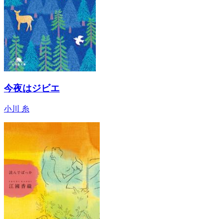
今夜はジビエ
小川 糸