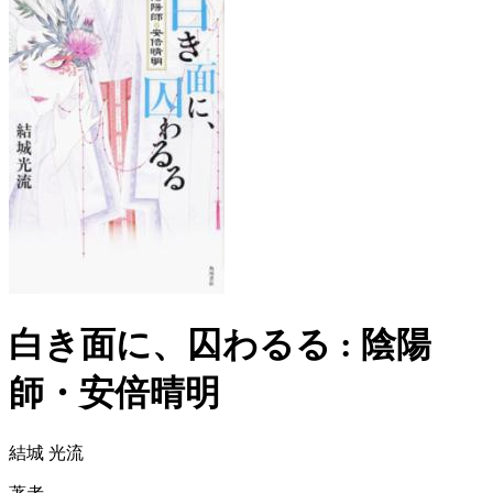
白き面に、囚わるる : 陰陽
師・安倍晴明
結城 光流