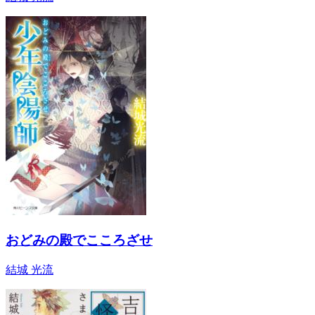
おどみの殿でこころざせ
結城 光流