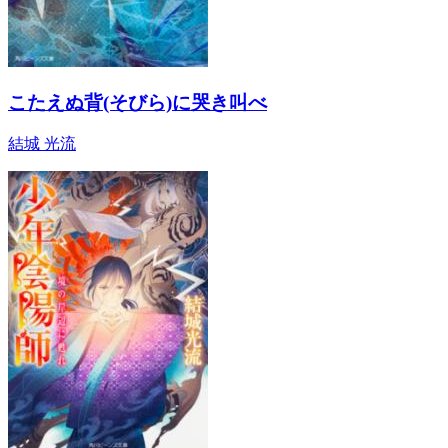
こたえぬ背(そびら)に哭き叫べ
結城 光流