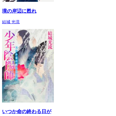
境の岸辺に甦れ
結城 光流
いつか命の終わる日が