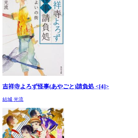
吉祥寺よろず怪事(あやごと)請負処 <[4]>
結城 光流