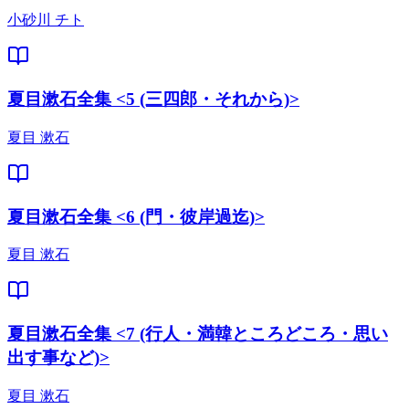
小砂川 チト
夏目漱石全集 <5 (三四郎・それから)>
夏目 漱石
夏目漱石全集 <6 (門・彼岸過迄)>
夏目 漱石
夏目漱石全集 <7 (行人・満韓ところどころ・思い
出す事など)>
夏目 漱石