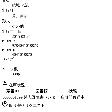
著者
結城 光流
出版社
角川書店
形式
その他
出版年月日
2015-03-25
ISBN13
9784041018873
ISBN10
4041018870
サイズ
—
ページ数
338p
在庫状況
蔵書ID
図書館
状態
0000361899
習志野蔵書センター
店舗間移送中
取り寄せリクエスト