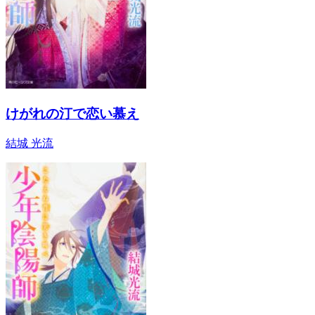
けがれの汀で恋い慕え
結城 光流