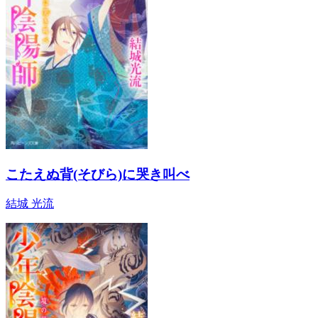
こたえぬ背(そびら)に哭き叫べ
結城 光流