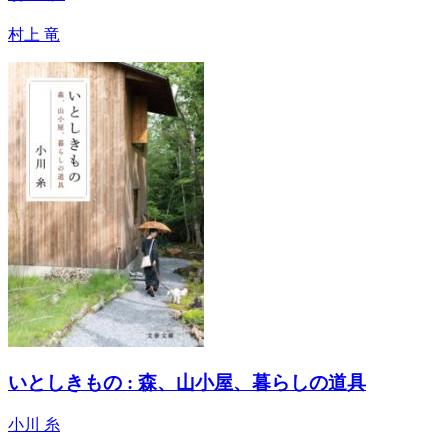
村上 竜
いとしきもの : 森、山小屋、暮らしの道具
小川 糸