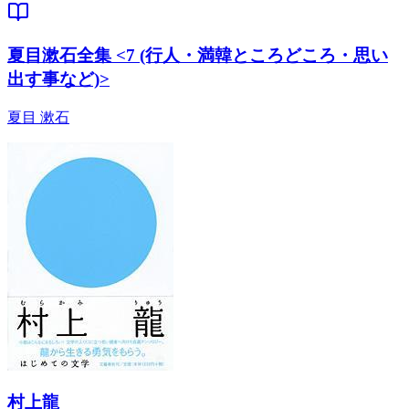
夏目漱石全集 <7 (行人・満韓ところどころ・思い
出す事など)>
夏目 漱石
村上龍