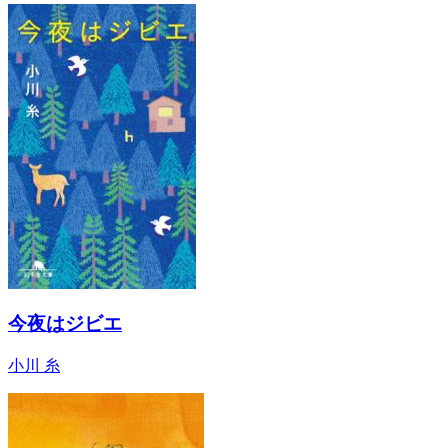
今夜はジビエ
小川 糸