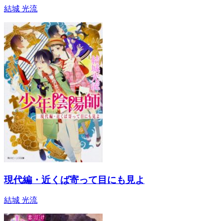
結城 光流
現代編・近くば寄って目にも見よ
結城 光流