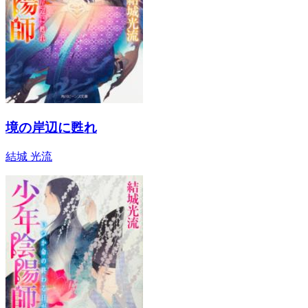
境の岸辺に甦れ
結城 光流