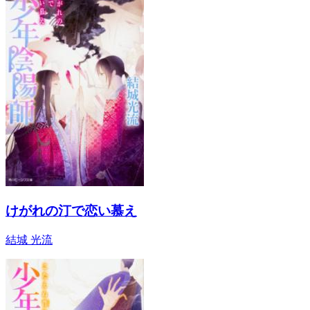
けがれの汀で恋い慕え
結城 光流