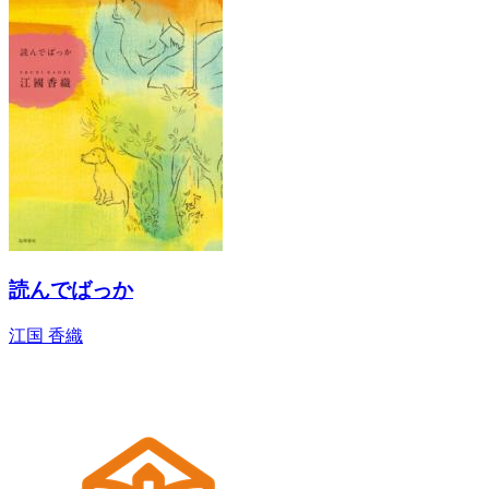
読んでばっか
江国 香織