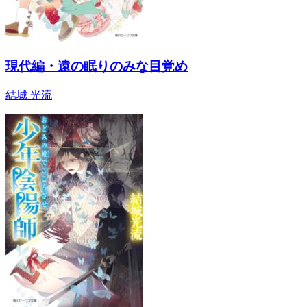
現代編・遠の眠りのみな目覚め
結城 光流