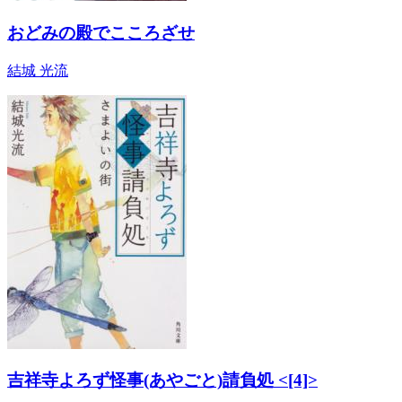
おどみの殿でこころざせ
結城 光流
吉祥寺よろず怪事(あやごと)請負処 <[4]>