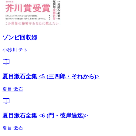
ゾンビ回収婦
小砂川 チト
夏目漱石全集 <5 (三四郎・それから)>
夏目 漱石
夏目漱石全集 <6 (門・彼岸過迄)>
夏目 漱石