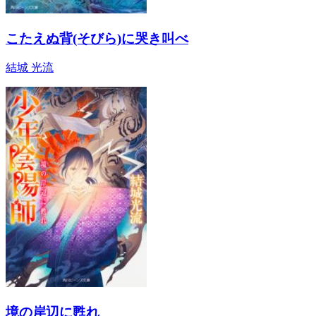
こたえぬ背(そびら)に哭き叫べ
結城 光流
境の岸辺に甦れ