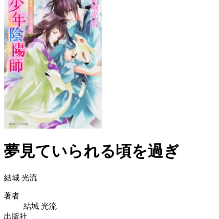
夢見ていられる頃を過ぎ
結城 光流
著者
結城 光流
出版社