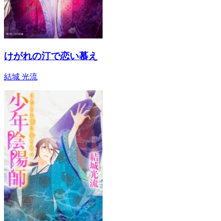
けがれの汀で恋い慕え
結城 光流