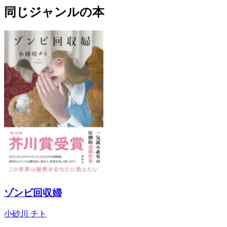
同じジャンルの本
ゾンビ回収婦
小砂川 チト