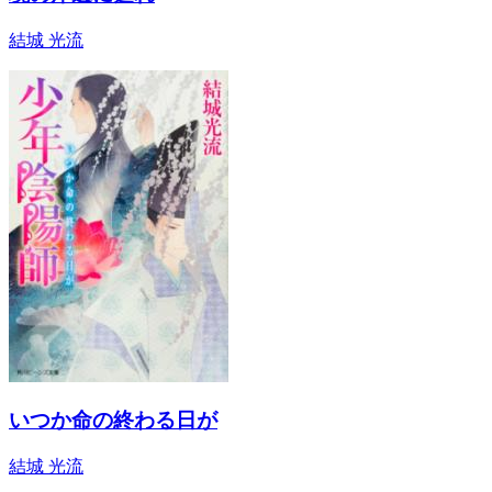
結城 光流
いつか命の終わる日が
結城 光流