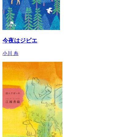
今夜はジビエ
小川 糸