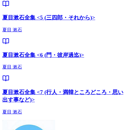
夏目漱石全集 <5 (三四郎・それから)>
夏目 漱石
夏目漱石全集 <6 (門・彼岸過迄)>
夏目 漱石
夏目漱石全集 <7 (行人・満韓ところどころ・思い
出す事など)>
夏目 漱石