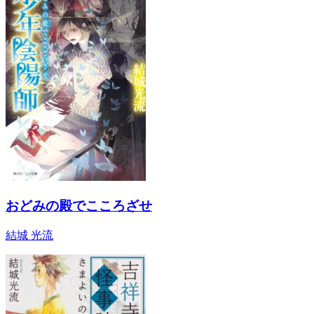
おどみの殿でこころざせ
結城 光流