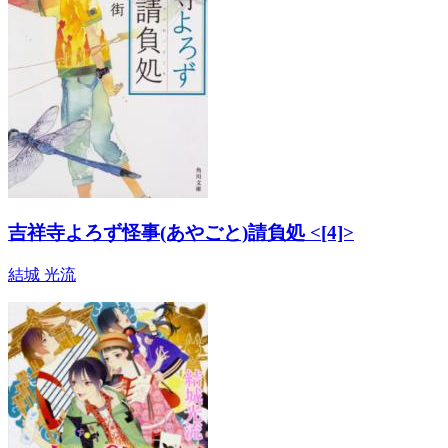
吉祥寺よろず怪事(あやごと)請負処 <[4]>
結城 光流