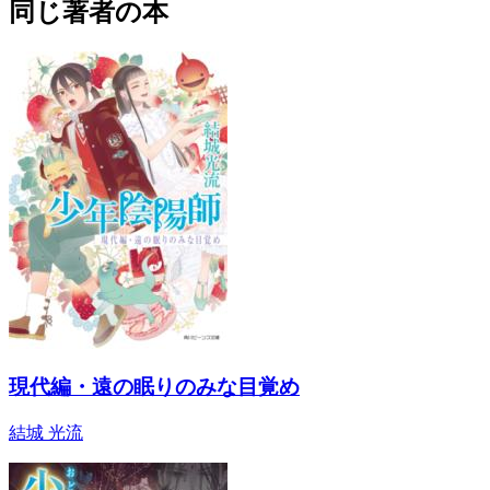
同じ著者の本
現代編・遠の眠りのみな目覚め
結城 光流