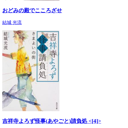
おどみの殿でこころざせ
結城 光流
吉祥寺よろず怪事(あやごと)請負処 <[4]>