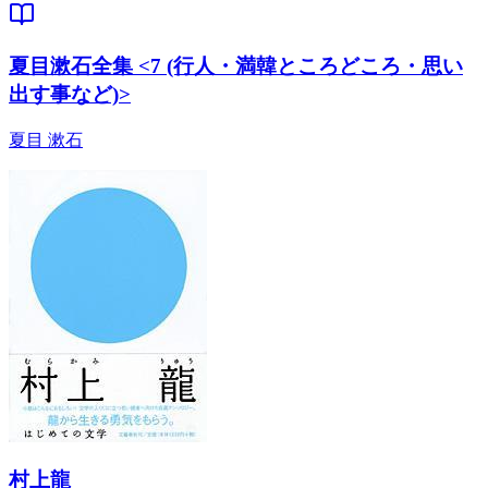
夏目漱石全集 <7 (行人・満韓ところどころ・思い
出す事など)>
夏目 漱石
村上龍