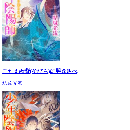
こたえぬ背(そびら)に哭き叫べ
結城 光流