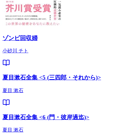
ゾンビ回収婦
小砂川 チト
夏目漱石全集 <5 (三四郎・それから)>
夏目 漱石
夏目漱石全集 <6 (門・彼岸過迄)>
夏目 漱石