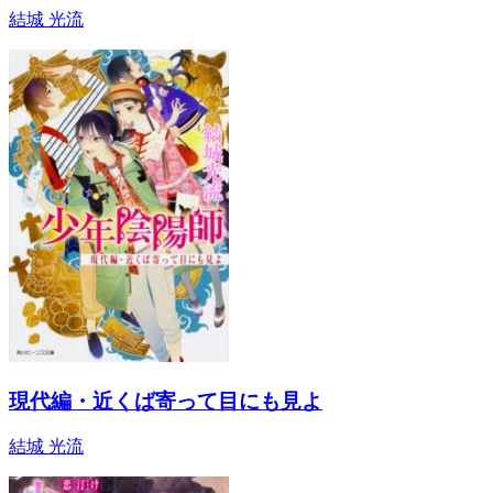
結城 光流
現代編・近くば寄って目にも見よ
結城 光流