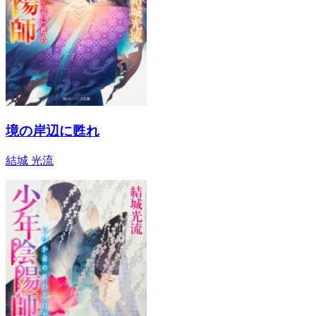
境の岸辺に甦れ
結城 光流