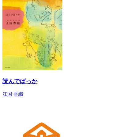
読んでばっか
江国 香織