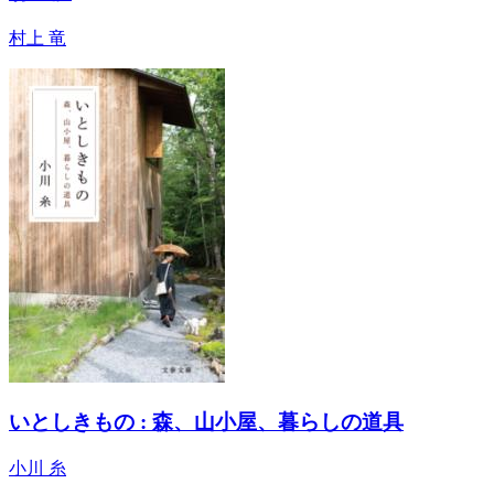
村上 竜
いとしきもの : 森、山小屋、暮らしの道具
小川 糸