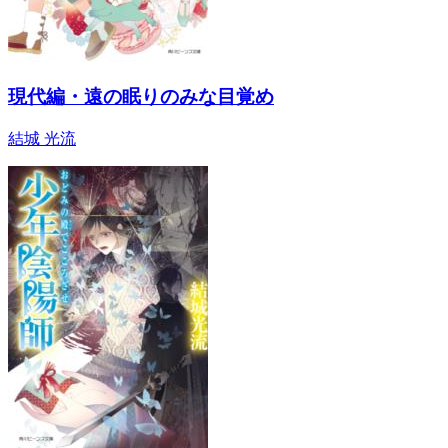
現代編・遠の眠りのみな目覚め
結城 光流