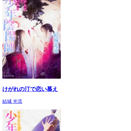
けがれの汀で恋い慕え
結城 光流