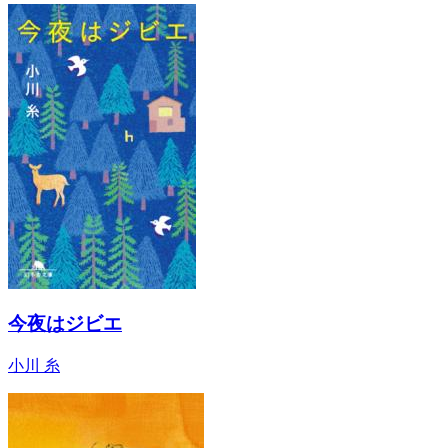
今夜はジビエ
小川 糸