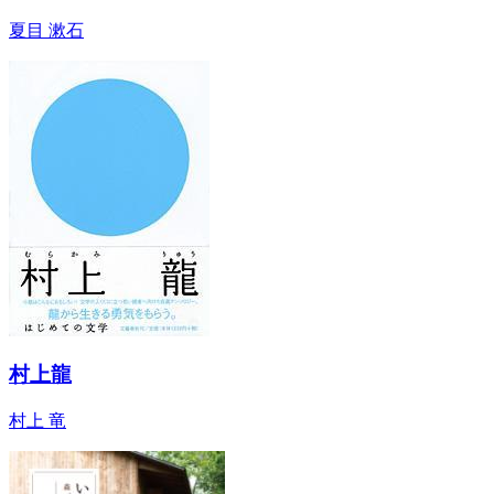
夏目 漱石
村上龍
村上 竜