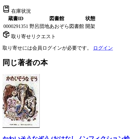
在庫状況
蔵書ID
図書館
状態
0000291351
野呂団地あおぞら図書館
開架
取り寄せリクエスト
取り寄せには会員ログインが必要です。
ログイン
同じ著者の本
かわいそうなぞう (おはなしノンフィクション絵