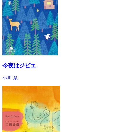
今夜はジビエ
小川 糸