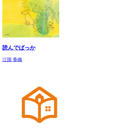
読んでばっか
江国 香織