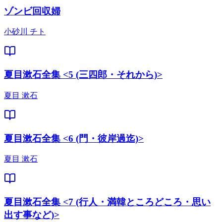
ゾンビ回収婦
小砂川 チト
夏目漱石全集 <5 (三四郎・それから)>
夏目 漱石
夏目漱石全集 <6 (門・彼岸過迄)>
夏目 漱石
夏目漱石全集 <7 (行人・満韓ところどころ・思い
出す事など)>