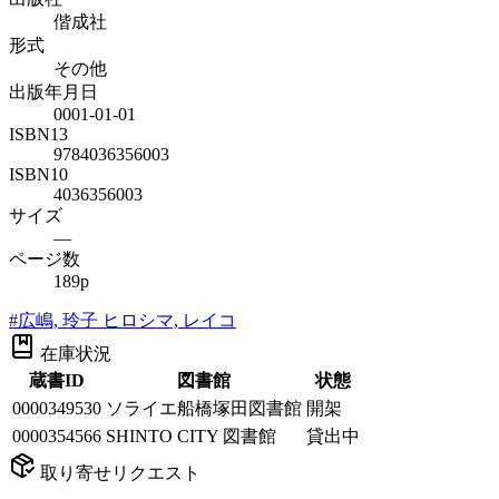
偕成社
形式
その他
出版年月日
0001-01-01
ISBN13
9784036356003
ISBN10
4036356003
サイズ
—
ページ数
189p
#
広嶋, 玲子 ヒロシマ, レイコ
在庫状況
蔵書ID
図書館
状態
0000349530
ソライエ船橋塚田図書館
開架
0000354566
SHINTO CITY 図書館
貸出中
取り寄せリクエスト