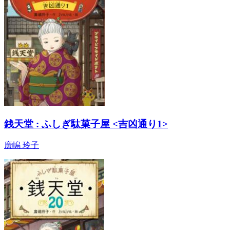
銭天堂 : ふしぎ駄菓子屋 <吉凶通り1>
廣嶋 玲子