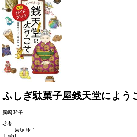
ふしぎ駄菓子屋銭天堂にようこ
廣嶋 玲子
著者
廣嶋 玲子
出版社