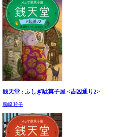
銭天堂 : ふしぎ駄菓子屋 <吉凶通り2>
廣嶋 玲子