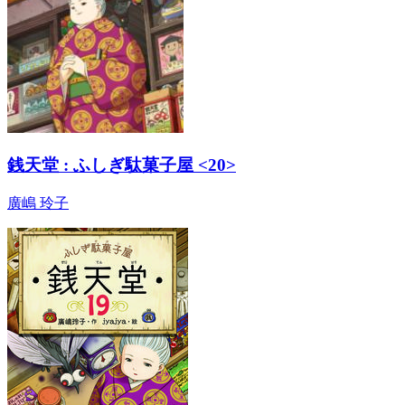
銭天堂 : ふしぎ駄菓子屋 <20>
廣嶋 玲子