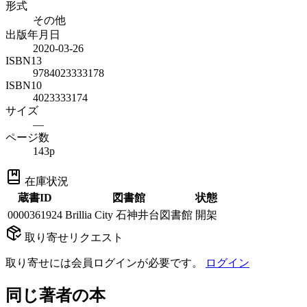
形式
その他
出版年月日
2020-03-26
ISBN13
9784023333178
ISBN10
4023333174
サイズ
—
ページ数
143p
在庫状況
蔵書ID
図書館
状態
0000361924
Brillia City 石神井台図書館
開架
取り寄せリクエスト
取り寄せには会員ログインが必要です。
ログイン
同じ著者の本