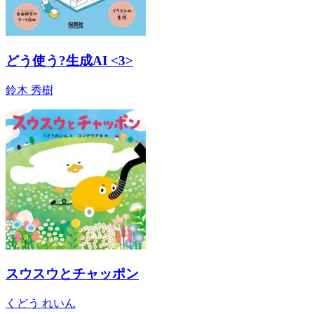
どう使う?生成AI <3>
鈴木 秀樹
スウスウとチャッポン
くどう れいん