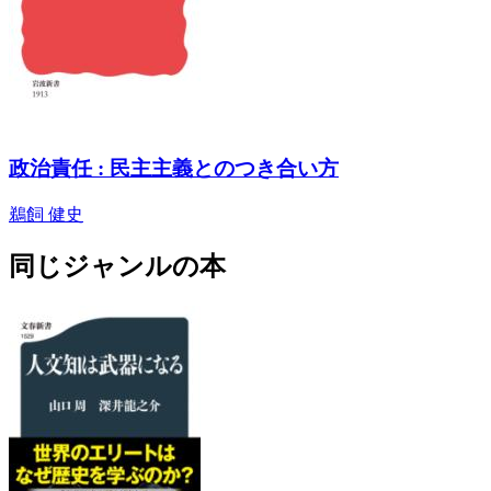
政治責任 : 民主主義とのつき合い方
鵜飼 健史
同じジャンルの本