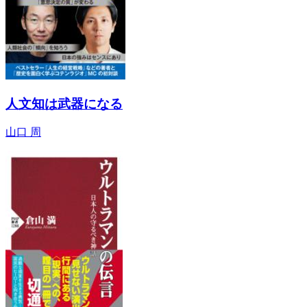
人文知は武器になる
山口 周