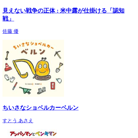
見えない戦争の正体 : 米中露が仕掛ける「認知
戦」
佐藤 優
ちいさなショベルカーベルン
すとう あさえ