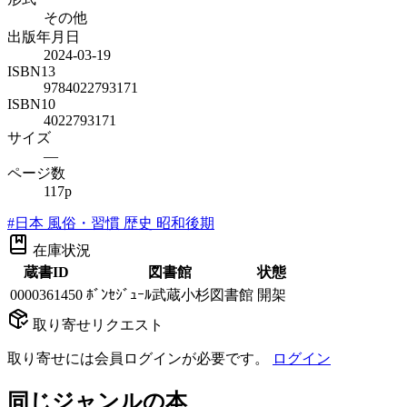
その他
出版年月日
2024-03-19
ISBN13
9784022793171
ISBN10
4022793171
サイズ
—
ページ数
117p
#
日本 風俗・習慣 歴史 昭和後期
在庫状況
蔵書ID
図書館
状態
0000361450
ﾎﾞﾝｾｼﾞｭｰﾙ武蔵小杉図書館
開架
取り寄せリクエスト
取り寄せには会員ログインが必要です。
ログイン
同じジャンルの本