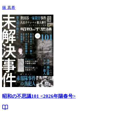
篠 真希
昭和の不思議101 <2026年陽春号>