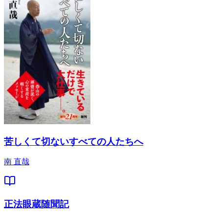
苦しくて切ないすべての人たちへ
南 直哉
正法眼蔵随聞記