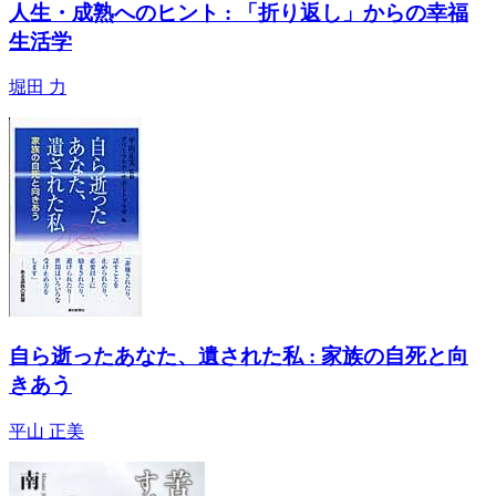
人生・成熟へのヒント : 「折り返し」からの幸福
生活学
堀田 力
自ら逝ったあなた、遺された私 : 家族の自死と向
きあう
平山 正美