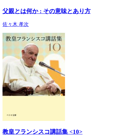
父親とは何か : その意味とあり方
佐々木 孝次
教皇フランシスコ講話集 <10>