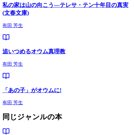
私の家は山の向こう―テレサ・テン十年目の真実
(文春文庫)
有田 芳生
追いつめるオウム真理教
有田 芳生
「あの子」がオウムに!
有田 芳生
同じジャンルの本