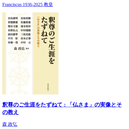
Franciscus 1936-2025 教皇
釈尊のご生涯をたずねて : 「仏さま」の実像とそ
の教え
森 政弘