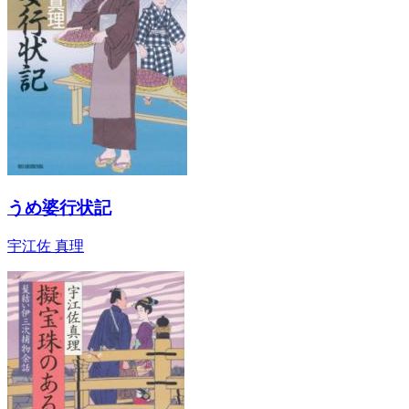
うめ婆行状記
宇江佐 真理