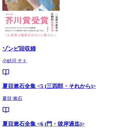
ゾンビ回収婦
小砂川 チト
夏目漱石全集 <5 (三四郎・それから)>
夏目 漱石
夏目漱石全集 <6 (門・彼岸過迄)>