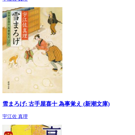
雪まろげ: 古手屋喜十 為事覚え (新潮文庫)
宇江佐 真理