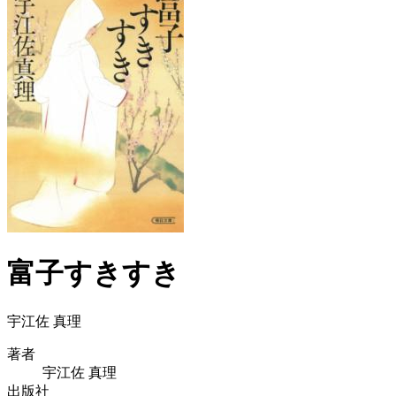
富子すきすき
宇江佐 真理
著者
宇江佐 真理
出版社