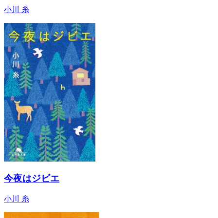
小川 糸
今夜はジビエ
小川 糸