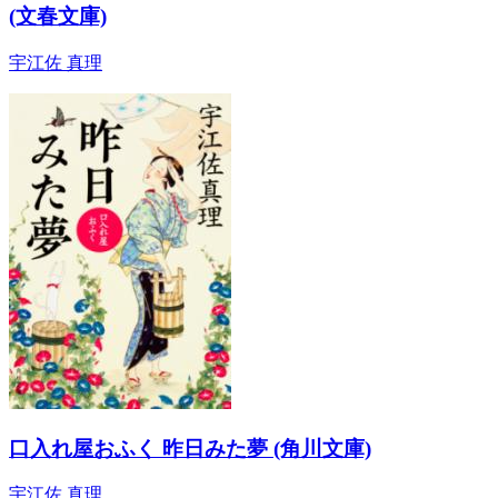
(文春文庫)
宇江佐 真理
口入れ屋おふく 昨日みた夢 (角川文庫)
宇江佐 真理