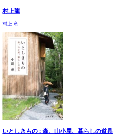
村上龍
村上 竜
いとしきもの : 森、山小屋、暮らしの道具