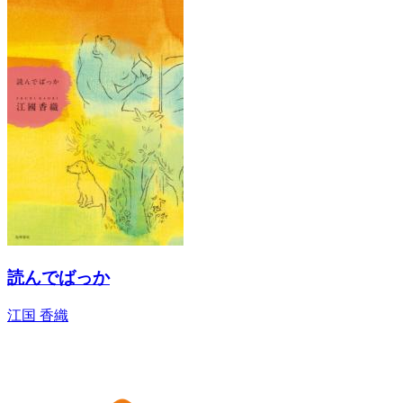
読んでばっか
江国 香織