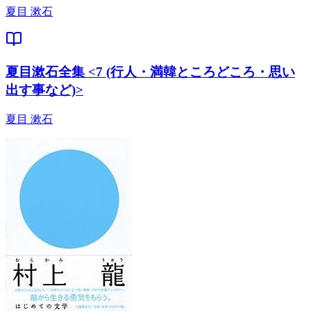
夏目 漱石
夏目漱石全集 <7 (行人・満韓ところどころ・思い
出す事など)>
夏目 漱石