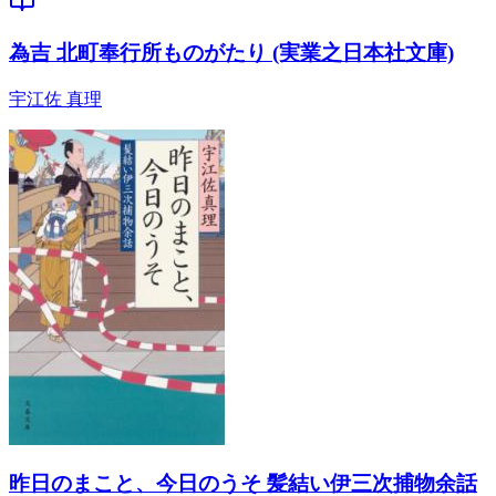
為吉 北町奉行所ものがたり (実業之日本社文庫)
宇江佐 真理
昨日のまこと、今日のうそ 髪結い伊三次捕物余話