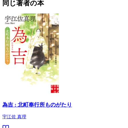
同じ著者の本
為吉 : 北町奉行所ものがたり
宇江佐 真理