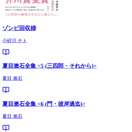
ゾンビ回収婦
小砂川 チト
夏目漱石全集 <5 (三四郎・それから)>
夏目 漱石
夏目漱石全集 <6 (門・彼岸過迄)>
夏目 漱石