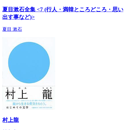
夏目漱石全集 <7 (行人・満韓ところどころ・思い
出す事など)>
夏目 漱石
村上龍