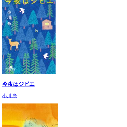
今夜はジビエ
小川 糸