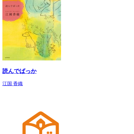
読んでばっか
江国 香織