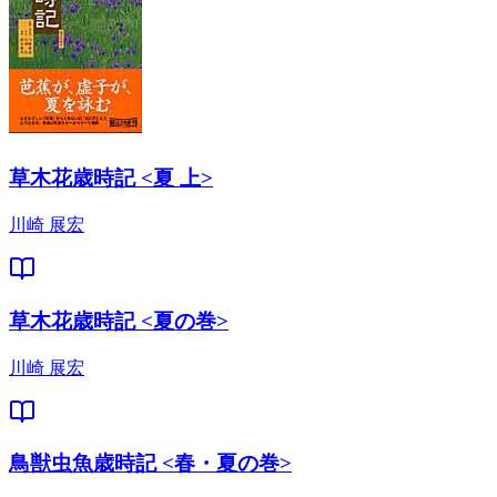
草木花歳時記 <夏 上>
川崎 展宏
草木花歳時記 <夏の巻>
川崎 展宏
鳥獣虫魚歳時記 <春・夏の巻>