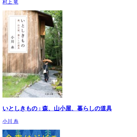
村上 竜
いとしきもの : 森、山小屋、暮らしの道具
小川 糸