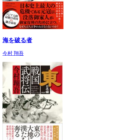
海を破る者
今村 翔吾