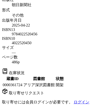
朝日新聞社
形式
その他
出版年月日
2025-04-22
ISBN13
9784022520456
ISBN10
4022520450
サイズ
—
ページ数
486p
在庫状況
蔵書ID
図書館
状態
0000361724
アリア深沢図書館
開架
取り寄せリクエスト
取り寄せには会員ログインが必要です。
ログイン