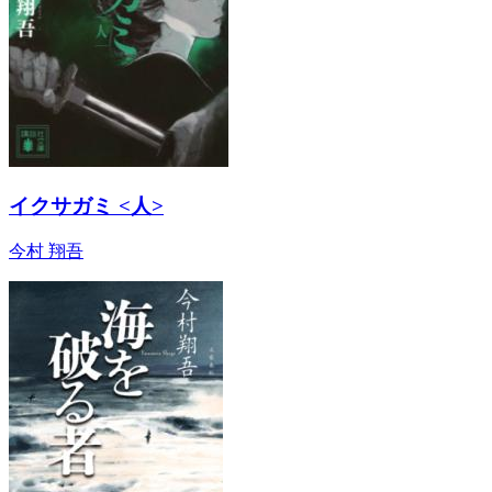
イクサガミ <人>
今村 翔吾