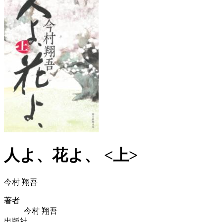
人よ、花よ、 <上>
今村 翔吾
著者
今村 翔吾
出版社