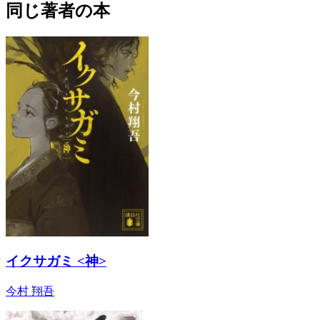
同じ著者の本
イクサガミ <神>
今村 翔吾