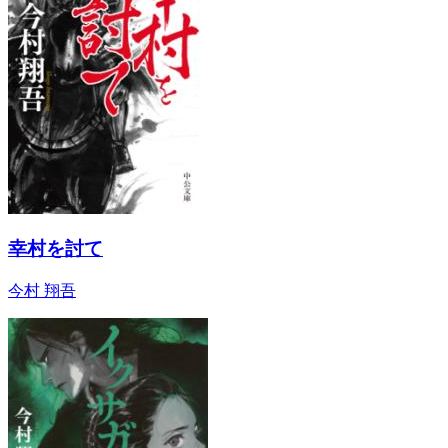
幸村を討て
今村 翔吾