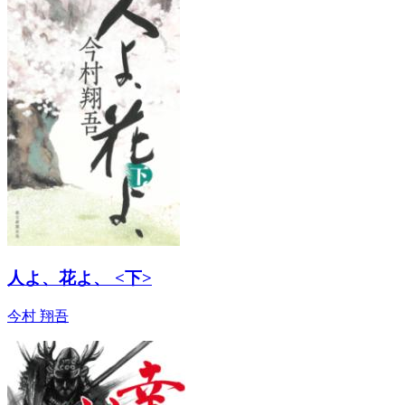
人よ、花よ、 <下>
今村 翔吾