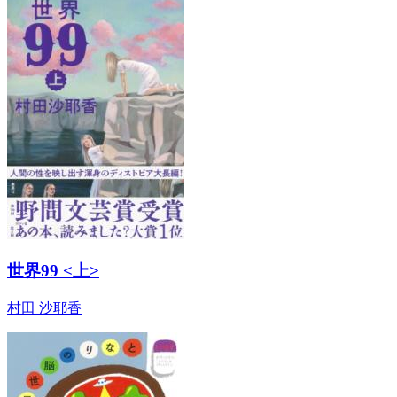
世界99 <上>
村田 沙耶香