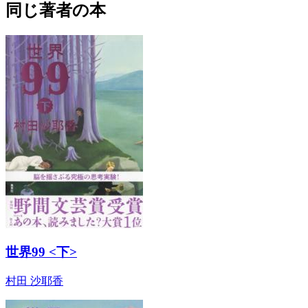
同じ著者の本
世界99 <下>
村田 沙耶香