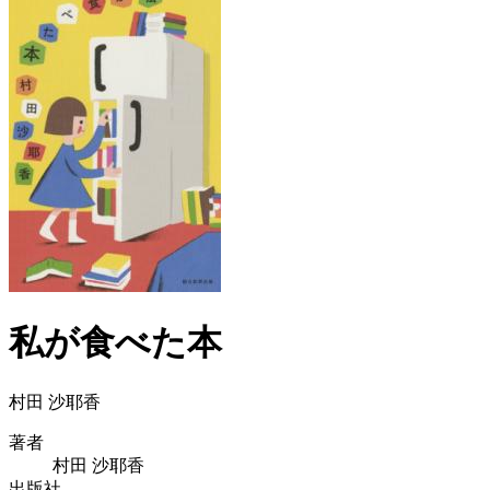
私が食べた本
村田 沙耶香
著者
村田 沙耶香
出版社