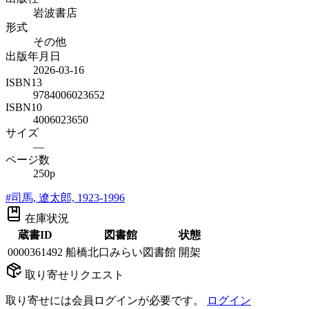
岩波書店
形式
その他
出版年月日
2026-03-16
ISBN13
9784006023652
ISBN10
4006023650
サイズ
—
ページ数
250p
#
司馬, 遼太郎, 1923-1996
在庫状況
蔵書ID
図書館
状態
0000361492
船橋北口みらい図書館
開架
取り寄せリクエスト
取り寄せには会員ログインが必要です。
ログイン