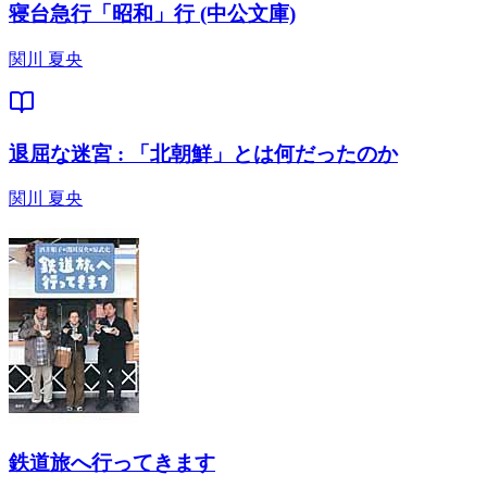
寝台急行「昭和」行 (中公文庫)
関川 夏央
退屈な迷宮 : 「北朝鮮」とは何だったのか
関川 夏央
鉄道旅へ行ってきます