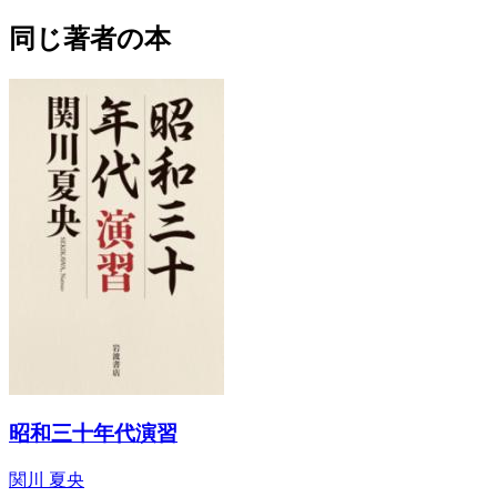
同じ著者の本
昭和三十年代演習
関川 夏央