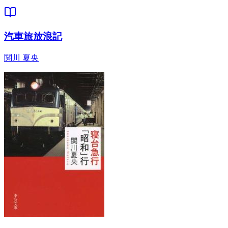
汽車旅放浪記
関川 夏央