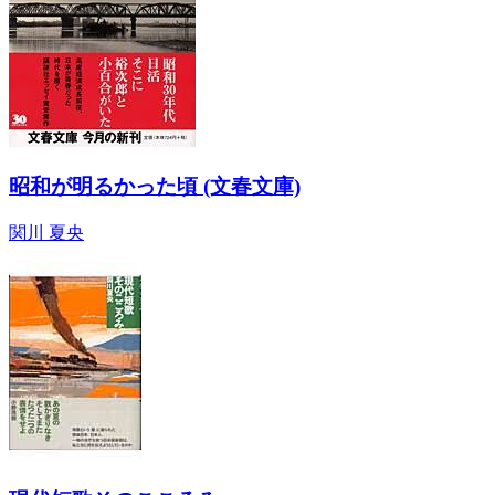
昭和が明るかった頃 (文春文庫)
関川 夏央