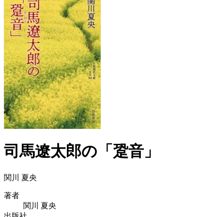
司馬遼太郎の「跫音」
関川 夏央
著者
関川 夏央
出版社