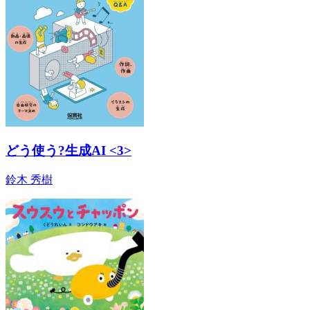
どう使う?生成AI <3>
鈴木 秀樹