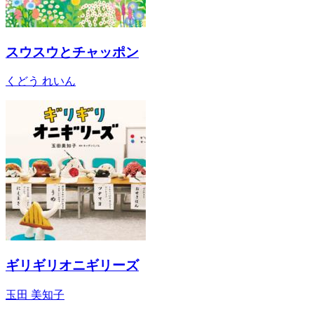
スウスウとチャッポン
くどう れいん
ギリギリオニギリーズ
玉田 美知子