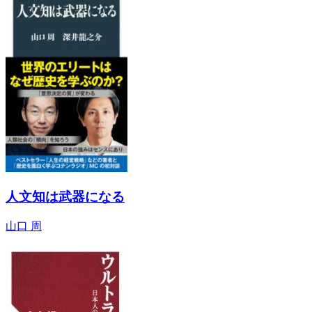
人文知は武器になる
山口 周