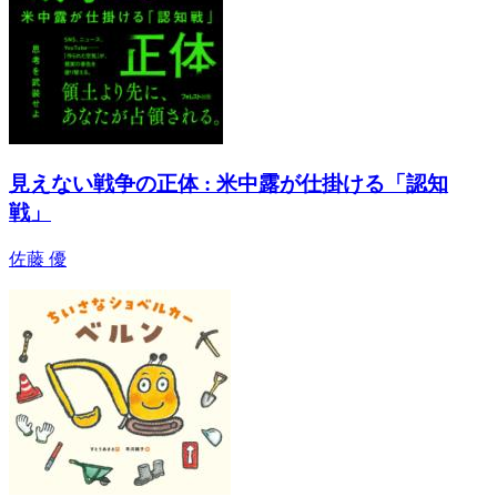
見えない戦争の正体 : 米中露が仕掛ける「認知
戦」
佐藤 優