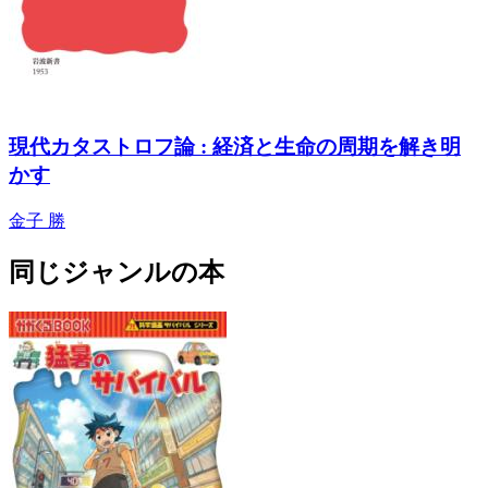
現代カタストロフ論 : 経済と生命の周期を解き明
かす
金子 勝
同じジャンルの本