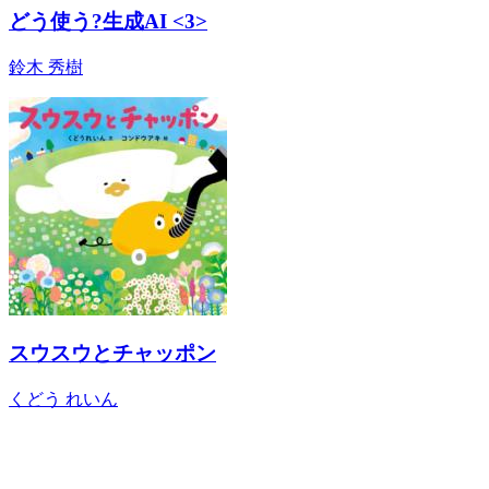
どう使う?生成AI <3>
鈴木 秀樹
スウスウとチャッポン
くどう れいん