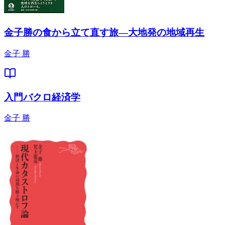
金子勝の食から立て直す旅―大地発の地域再生
金子 勝
入門バクロ経済学
金子 勝