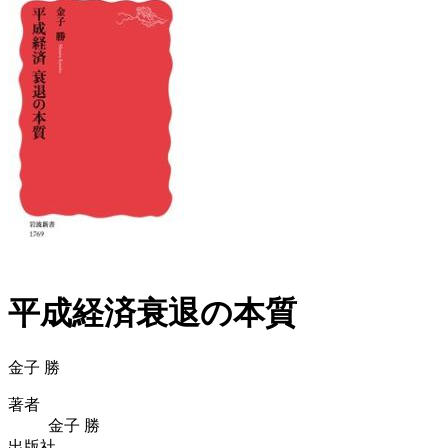
平成経済衰退の本質
金子 勝
著者
金子 勝
出版社