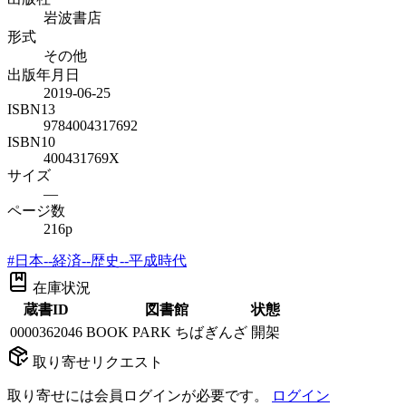
岩波書店
形式
その他
出版年月日
2019-06-25
ISBN13
9784004317692
ISBN10
400431769X
サイズ
—
ページ数
216p
#
日本--経済--歴史--平成時代
在庫状況
蔵書ID
図書館
状態
0000362046
BOOK PARK ちばぎんざ
開架
取り寄せリクエスト
取り寄せには会員ログインが必要です。
ログイン