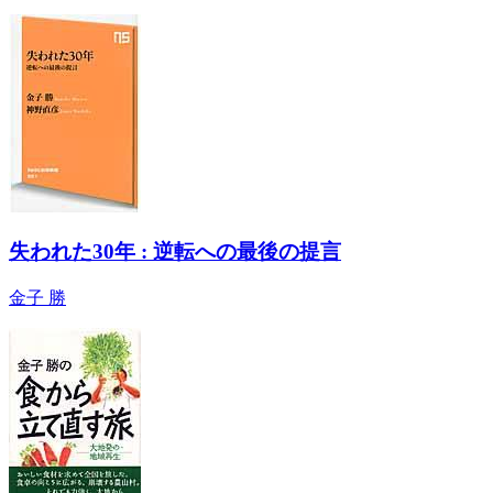
失われた30年 : 逆転への最後の提言
金子 勝