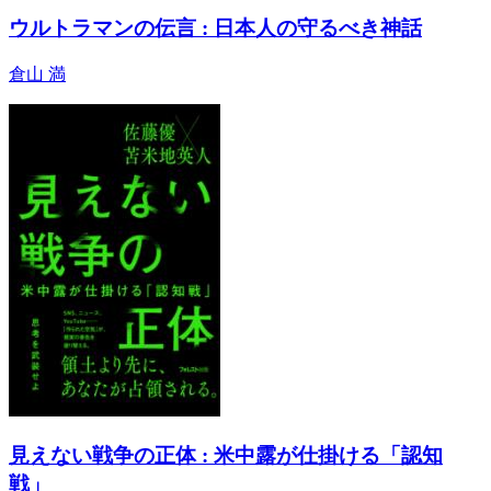
ウルトラマンの伝言 : 日本人の守るべき神話
倉山 満
見えない戦争の正体 : 米中露が仕掛ける「認知
戦」