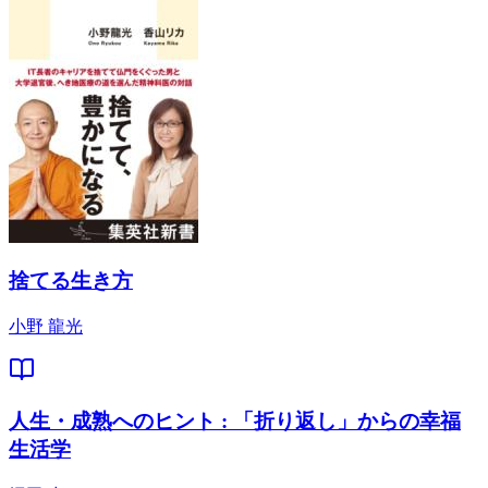
捨てる生き方
小野 龍光
人生・成熟へのヒント : 「折り返し」からの幸福
生活学