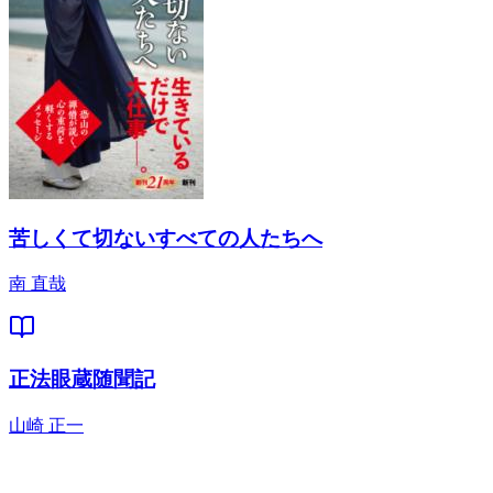
苦しくて切ないすべての人たちへ
南 直哉
正法眼蔵随聞記
山崎 正一