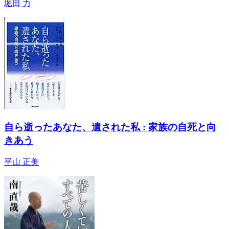
堀田 力
自ら逝ったあなた、遺された私 : 家族の自死と向
きあう
平山 正美