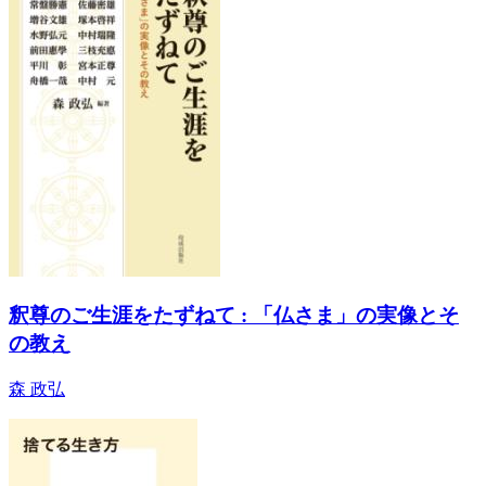
釈尊のご生涯をたずねて : 「仏さま」の実像とそ
の教え
森 政弘