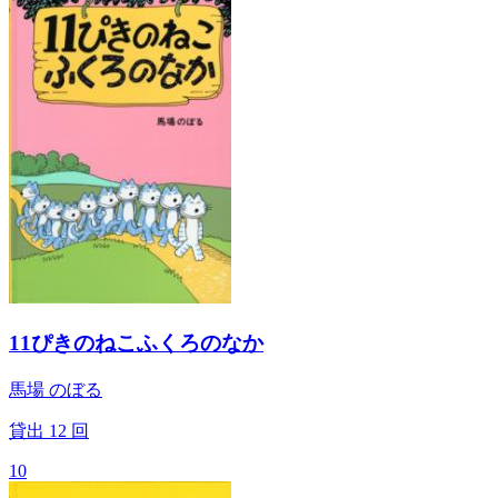
11ぴきのねこふくろのなか
馬場 のぼる
貸出
12
回
10