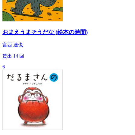
おまえうまそうだな (絵本の時間)
宮西 達也
貸出
14
回
6