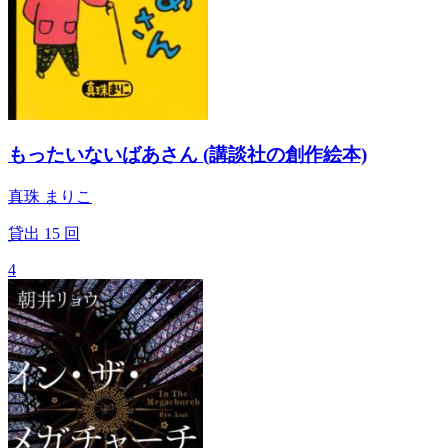
もったいないばあさん (講談社の創作絵本)
真珠 まりこ
貸出
15
回
4