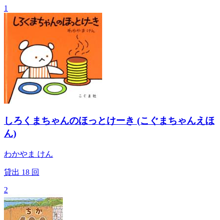
1
しろくまちゃんのほっとけーき (こぐまちゃんえほ
ん)
わかやま けん
貸出
18
回
2