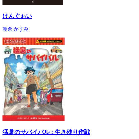
けんぐゎい
朝倉 かすみ
猛暑のサバイバル : 生き残り作戦