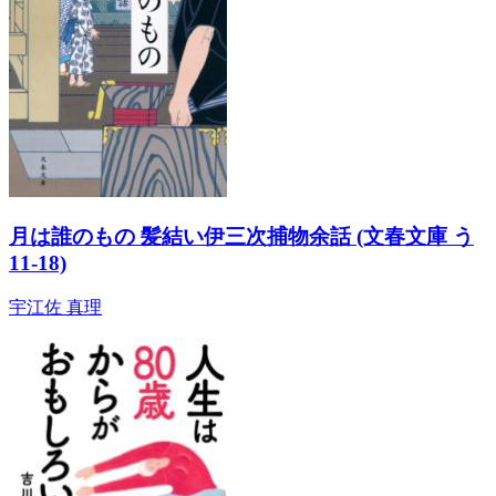
月は誰のもの 髪結い伊三次捕物余話 (文春文庫 う
11-18)
宇江佐 真理