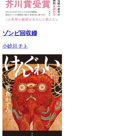
ゾンビ回収婦
小砂川 チト