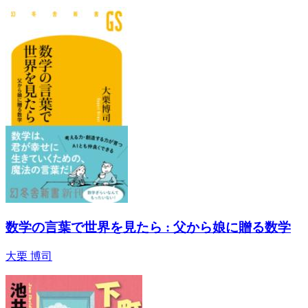
数学の言葉で世界を見たら : 父から娘に贈る数学
大栗 博司