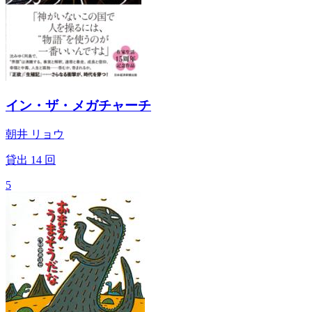
イン・ザ・メガチャーチ
朝井 リョウ
貸出
14
回
5