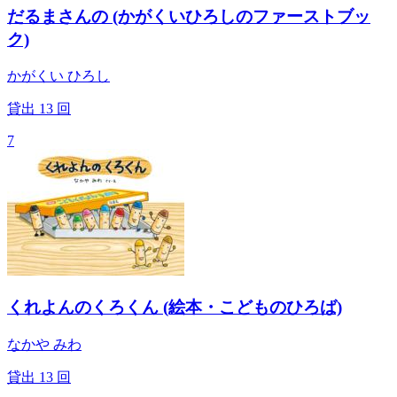
だるまさんの (かがくいひろしのファーストブッ
ク)
かがくい ひろし
貸出
13
回
7
くれよんのくろくん (絵本・こどものひろば)
なかや みわ
貸出
13
回