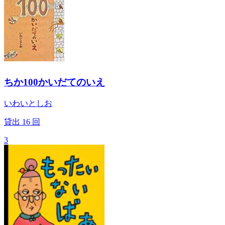
ちか100かいだてのいえ
いわいとしお
貸出
16
回
3